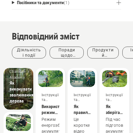
Посібники та документи
(
1
)
Відповідний зміст
Діяльність
Поради
Продукти
І
і події
щодо
й
придбання
інновації
ке
Chainsaw
Academy
Як
виконувати
звалювання
Інструкції
Інструкції
Інструкції
та
та
та
дерева
керівництва
керівництва
керівництва
Використання
Як
Як
режиму
правильно
зберігати
енергозбереження
налаштувати
акумулятори
Режим
Це
Під час
акумуляторного
й надіти
Husqvarna
енергозбереження
коротке
підготовки
тримера
ранець з
взимку
акумуляторного
відео
акумуляторі