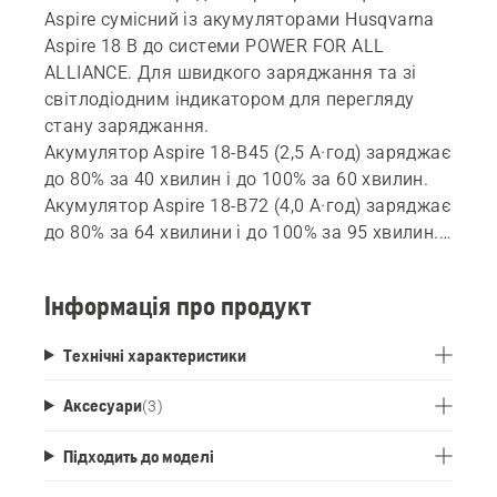
Aspire сумісний із акумуляторами Husqvarna
Aspire 18 В до системи POWER FOR ALL
ALLIANCE. Для швидкого заряджання та зі
світлодіодним індикатором для перегляду
стану заряджання.
Акумулятор Aspire 18-B45 (2,5 А·год) заряджає
до 80% за 40 хвилин і до 100% за 60 хвилин.
Акумулятор Aspire 18-B72 (4,0 А·год) заряджає
до 80% за 64 хвилини і до 100% за 95 хвилин.
Цей зарядний пристрій є продуктом POWER
FOR ALL Alliance, одного з найбільших
Інформація про продукт
міжбрендових альянсів акумуляторів
провідних виробників. Ці зарядні пристрої
Технічні характеристики
можна використовувати для всіх
акумуляторів, які є частиною цього альянсу.
Аксесуари
(
3
)
Це означає, що вам більше не потрібно
купувати один зарядний пристрій для кожного
Підходить до моделі
акумулятора та продукту.