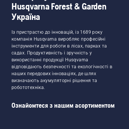
ресурс
комфортніше
Husqvarna Forest & Garden
на спині
акумулятора
носіння
вам
під час
та
Україна
більше
підстригання
зменшує
не
невисокої
втому
доведеться
трави.
під час
Із пристрастю до інновацій, із 1689 року
вибирати.
Просто
використання,
«Це
компанія Husqvarna виробляє професійні
натисніть
даючи
виводить
інструменти для роботи в лісах, парках та
кнопку
змогу
асортимент
садах. Продуктивність і зручність у
на
працювати
акумуляторних
використанні продукції Husqvarna
акумуляторному
довше
пристроїв
тримері
без
відповідають безпечності та екологічності в
на
для
перерв.
цілковито
наших передових інноваціях, де шлях
трави,
новий
визначають акумуляторні рішення та
щоб
рівень», –
робототехніка.
увімкнути
каже
й
Джоан
вимкнути
Свеннунг,
Ознайомтеся з нашим асортиментом
режим
менеджер
енергозбереження.
Husqvarna
з
продукції,