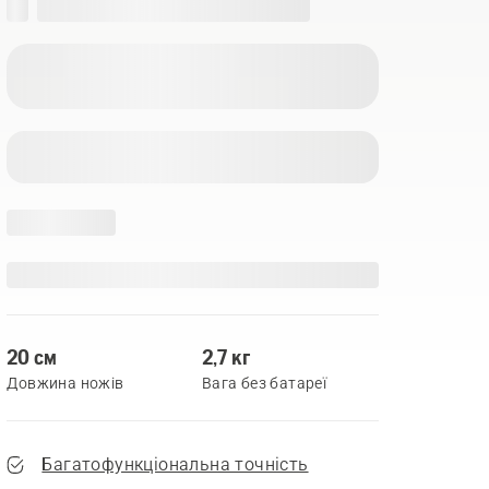
20 см
2,7 кг
Довжина ножів
Вага без батареї
Багатофункціональна точність