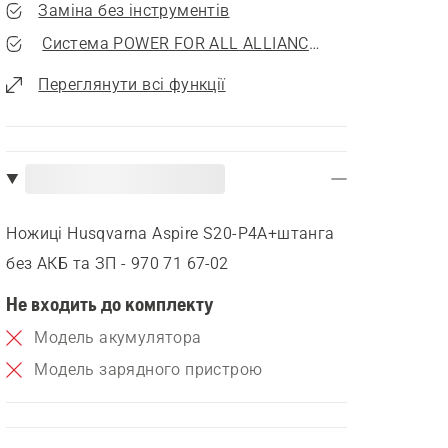
Заміна без інструментів
Система POWER FOR ALL ALLIANCE (Р4А)
Переглянути всі функції
Ножиці Husqvarna Aspire S20-P4A+штанга
без АКБ та ЗП - 970 71 67‑02
Не входить до комплекту
Модель акумулятора
Модель зарядного пристрою