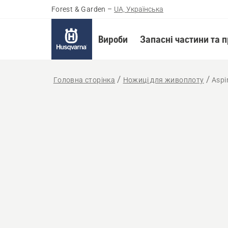
Forest & Garden
–
UA, Українська
Вироби
Запасні частини та 
Головна сторінка
Ножиці для живоплоту
Aspi