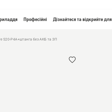
приладдя
Професійні
Дізнайтеся та відкрийте для
re S20-P4A+штанга без АКБ та ЗП