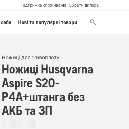
Підтримка споживачів
Обрати дилера
 себе
Нові та популярні товари
Ножиці для живоплоту
Ножиці Husqvarna
Aspire S20-
P4A+штанга без
АКБ та ЗП