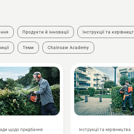
ання
Продукти й інновації
Інструкції та керівниц
иції
Теми
Chainsaw Academy
ади щодо придбання
Інструкції та керівництва