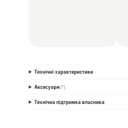
Додаткова штанга телескопічна входит
дії до 3 метрів і забезпечити ергономі
мінімізувати необхідний простір для збе
рішенням Aspire™ Storage та оснащені 
зберігання на стіні.
Технічні характеристики
Аксесуари
(
7
)
Технічна підтримка власника