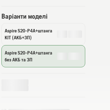
Варіанти моделі
Aspire S20-P4A+штанга
KIT (АКБ+ЗП)
Aspire S20-P4A+штанга
без АКБ та ЗП