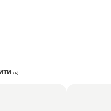
ити
(
4
)