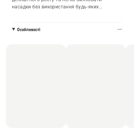
насадки без використання будь-яких
інструментів. Акумулятор сумісний із
системою 18V POWER FOR ALL ALLIANCE, що
забезпечує оптимальну гнучкість, оскільки
Особливості
один акумулятор можна використовувати для
кількох інструментів і виробників.
Експлуатація полегшується завдяки малій
вазі та компактній конструкції, що забезпечує
відмінну маневреність. Завдяки
інтелектуальному цифровому інтерфейсу
користувача ви можете вмикати та вимикати
двигун лише натисканням кнопки та легко
переглядати стан батареї, щоб відповідно
планувати свою роботу. Продукт
автоматично вимикається, якщо він не
використовується протягом 180 секунд,
зменшуючи ризик отримання травми та