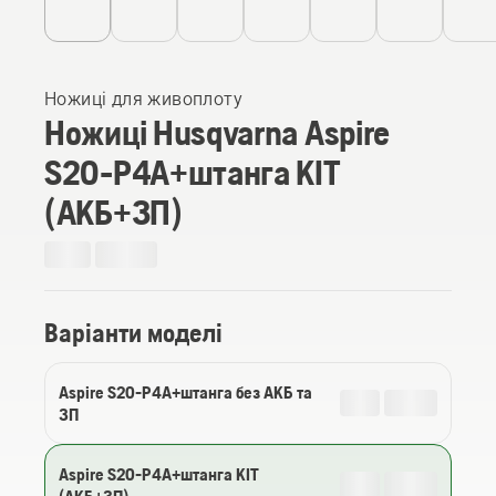
Ножиці для живоплоту
Ножиці Husqvarna Aspire
S20-P4A+штанга KIT
(АКБ+ЗП)
Варіанти моделі
Aspire S20-P4A+штанга без АКБ та
ЗП
Aspire S20-P4A+штанга KIT
(АКБ+ЗП)