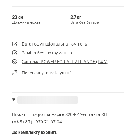
20 см
2,7 кг
Довжина ножів
Вага без батареї
Багатофункціональна точність
Заміна без інструментів
Система POWER FOR ALL ALLIANCE (Р4А)
Переглянути всі функції
Ножиці Husqvarna Aspire S20-P4A+штанга KIT
(АКБ+ЗП) - 970 71 67‑04
До комплекту входить