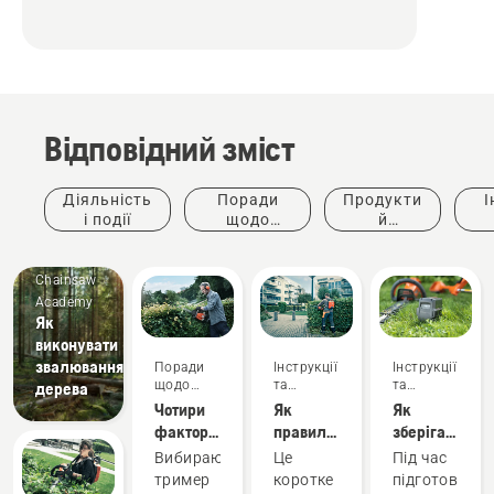
Відповідний зміст
Діяльність
Поради
Продукти
І
і події
щодо
й
придбання
інновації
ке
Chainsaw
Academy
Як
виконувати
звалювання
Поради
Інструкції
Інструкції
щодо
та
та
дерева
придбання
керівництва
керівництва
Чотири
Як
Як
фактори,
правильно
зберігати
які треба
налаштувати
акумулятори
Вибираючи
Це
Під час
взяти до
й надіти
Husqvarna
тример
коротке
підготовки