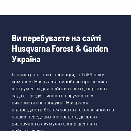
носіння
потрібні
хочете
комфортніше
на спині
бензинові
сформувати
носіння
вам
пристрої.
живопліт?
та
більше
Завдяки
Про те,
зменшує
не
високоефективному
на що
втому
доведеться
згорянню
слід
під час
Ви перебуваєте на сайті
вибирати.
наша
звернути
використання,
«Це
Husqvarna Forest & Garden
технологія
увагу,
даючи
виводить
X-Torq®
купуючи
змогу
асортимент
Україна
забезпечує
тример
працювати
акумуляторних
потужність
для
довше
пристроїв
та
живої
без
на
Із пристрастю до інновацій, із 1689 року
крутний
огорожі,
перерв.
цілковито
компанія Husqvarna виробляє професійні
момент,
читайте
новий
які вам
нижче.
інструменти для роботи в лісах, парках та
рівень», –
потрібні.
садах. Продуктивність і зручність у
каже
Джоан
використанні продукції Husqvarna
Свеннунг,
відповідають безпечності та екологічності в
менеджер
наших передових інноваціях, де шлях
Husqvarna
визначають акумуляторні рішення та
з
робототехніка.
продукції,