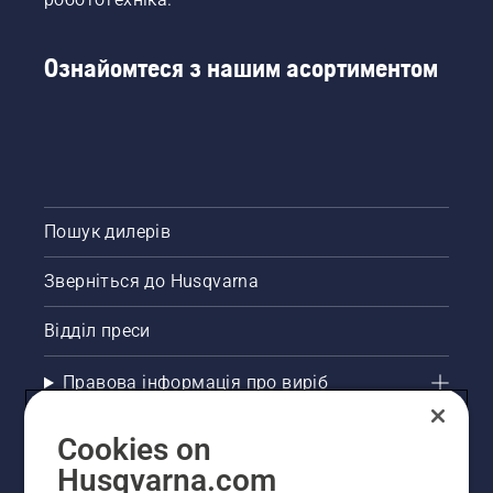
зокрема
з
Ознайомтеся з нашим асортиментом
електричного
й
акумуляторного
ручного
інструменту.
Пошук дилерів
Зверніться до Husqvarna
Відділ преси
Правова інформація про виріб
Інші сайти Husqvarna
Cookies on
Husqvarna.com
Рекомендовані інтернет-магазини