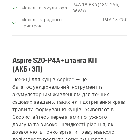
P4A 18-B36 (18V, 2Ah,
Модель акумулятора
36Wh)
Модель зарядного
P4A 18-C50
пристрою
Aspire S20-P4A+штанга KIT
(АКБ+ЗП)
Ножиці для кущів Aspire™ — це
багатофункціональний інструмент із
акумуляторним живленням для точних
садових завдань, таких як підстригання країв
трави та формування кущів і живоплотів.
Скористайтесь перевагами потужного
двигуна та високої швидкості різання, які
дозволяють тонко зрізати траву навколо
делікатного росту та легко змінювати