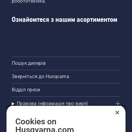
робототехніка.
Ознайомтеся з нашим асортиментом
Пошук дилерів
Зверніться до Husqvarna
Відділ преси
Правова інформація про виріб
Інші сайти Husqvarna
Cookies on
Husqvarna.com