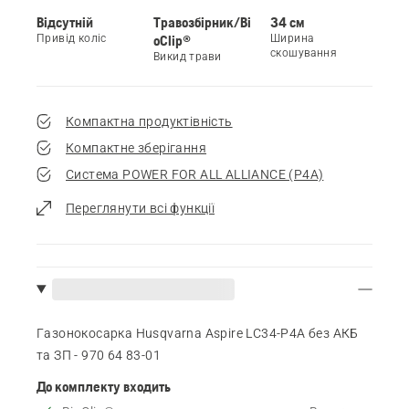
Відсутній
Травозбірник/Bi
34 см
Привід коліс
oClip®
Ширина
скошування
Викид трави
Компактна продуктівність
Компактне зберігання
Система POWER FOR ALL ALLIANCE (Р4А)
Переглянути всі функції
Газонокосарка Husqvarna Aspire LC34-P4A без АКБ
та ЗП - 970 64 83‑01
До комплекту входить