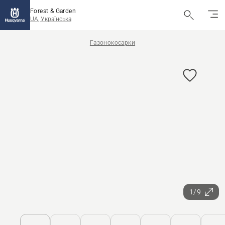
Forest & Garden
UA, Українська
Газонокосарки
1/9