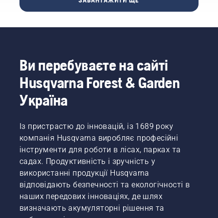
ЗАВАНТАЖИТИ ЩЕ
оливу,
обмотайте
працювати
Husqvarna
можливо,
леза
довше
щодо
доведеться
цупкою
без
забезпечення
частіше.
тканиною.
перерв.
ідеального
Передбачено
поливання
два
трави.
способи
Ви перебуваєте на сайті
зливання
Husqvarna Forest & Garden
оливи, і
обидва
Україна
показано
в цьому
відео.
Із пристрастю до інновацій, із 1689 року
компанія Husqvarna виробляє професійні
інструменти для роботи в лісах, парках та
садах. Продуктивність і зручність у
використанні продукції Husqvarna
відповідають безпечності та екологічності в
наших передових інноваціях, де шлях
визначають акумуляторні рішення та