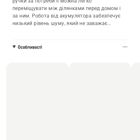
ручки за потреби її можна легко
переміщувати між ділянками перед домом і
за ним. Робота від акумулятора забезпечує
низький рівень шуму, який не заважає
сусідам, а ручка регулюється для зручного
робочого положення. Як і всі інструменти в
лінійці Husqvarna Aspire™, цей виріб має
Особливості
елегантний чорний дизайн, доповнений
помаранчевими елементами, які інтуїтивно
вказують на розміщення всіх точок взаємодії.
Після завершення косіння газонокосарку
можна скласти та зберігати у вертикальному
положенні або на стіні, підвісивши за
допомогою гака, що входить у комплект.
Акумуляторна система POWER FOR ALL
ALLIANCE із напругою 18 В забезпечує
гнучкість використання та займає менше
місця для зберігання, оскільки один
акумулятор можна використовувати в