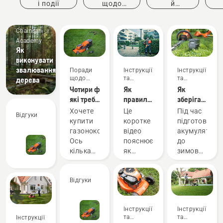
і події
щодо
й
придбання
інновації
ке
Chainsaw
Academy
Як
виконувати
звалювання
Поради
Інструкції
Інструкції
щодо
та
та
дерева
придбання
керівництва
керівництва
Чотири фактори,
Як
Як
які треба
правильно
зберігати
взяти до
налаштувати
акумулятори
Хочете
Це
Під час
Відгуки
уваги,
й надіти
Husqvarna
купити
коротке
підготовки
купуючи
ранець з
взимку
газонокосарку?
відео
акумуляторі
газонокосарку
акумулятором
Ось
пояснює,
до
у
кілька
як
зимового
2023 році
порад,
налаштувати
зберігання
які
й надіти
треба
допоможуть
Відгуки
ранцевий
зважати
вам
акумулятор,
на
вибрати
який
кілька
Інструкції
Інструкції
найкращу
використовується
речей,
та
та
Інструкції
газонокосарку.
для
щоб