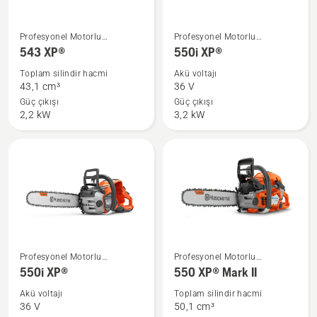
543 XP®
550i
Profesyonel Motorlu
Profesyonel Motorlu
hakkında
XP®
Testereler
Testereler
543 XP®
550i XP®
daha
hakkında
Toplam silindir hacmi
Akü voltajı
fazla
daha
43,1 cm³
36 V
ayrıntı
fazla
Güç çıkışı
Güç çıkışı
2,2 kW
3,2 kW
görün
ayrıntı
görün
550i
550 XP®
Profesyonel Motorlu
Profesyonel Motorlu
XP®
Mark
Testereler
Testereler
550i XP®
550 XP® Mark II
hakkında
II
Akü voltajı
Toplam silindir hacmi
daha
hakkında
36 V
50,1 cm³