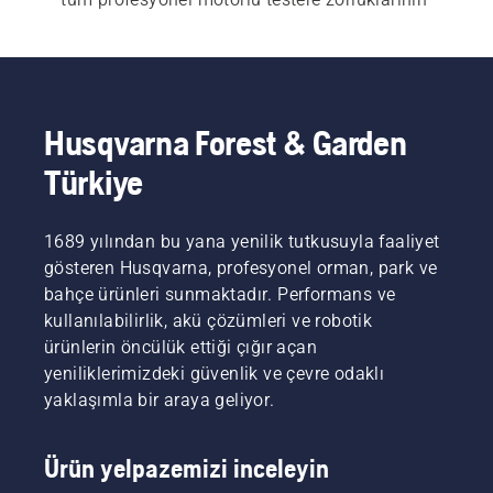
üstesinden gelebilecek yüksek güç ve dayanıklılık 
için en iyi seçimdir. Eksiksiz 
motorlu testere
 ürün 
serimize ve 
ağaç bakım motorlu testerelerimize
gözatın.
Husqvarna Forest & Garden
Türkiye
1689 yılından bu yana yenilik tutkusuyla faaliyet
gösteren Husqvarna, profesyonel orman, park ve
bahçe ürünleri sunmaktadır. Performans ve
kullanılabilirlik, akü çözümleri ve robotik
ürünlerin öncülük ettiği çığır açan
yeniliklerimizdeki güvenlik ve çevre odaklı
yaklaşımla bir araya geliyor.
Ürün yelpazemizi inceleyin