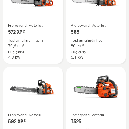
572 XP®
585
Profesyonel Motorlu
Profesyonel Motorlu
hakkında
hakkında
Testereler
Testereler
572 XP®
585
daha
daha
Toplam silindir hacmi
Toplam silindir hacmi
fazla
fazla
70,6 cm³
86 cm³
ayrıntı
ayrıntı
Güç çıkışı
Güç çıkışı
4,3 kW
5,1 kW
görün
görün
592 XP®
T525
Profesyonel Motorlu
Profesyonel Motorlu
hakkında
hakkında
Testereler
Testereler
592 XP®
T525
daha
daha