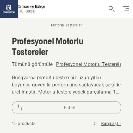
Orman ve Bahçe
TR, Türkçe
Motorlu Testereler
Profesyonel Motorlu
Testereler
Tümünü görüntüle
Profesyonel Motorlu Testereler
Ak
Husqvarna motorlu testereniz uzun yıllar
boyunca güvenilir performans sağlayacak şekilde
üretilmiştir. Motorlu testere yedek parçalarına 10
yılı aşkın süre boyunca erişim sunulur ve dünya
genelindeki 25.000 bayimiz, ihtiyaç duyduğunuz
Filtre
takdirde destek sunmaya hazırdır.
15 products
Karşılaştır