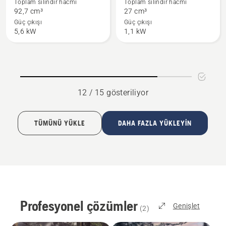
Toplam silindir hacmi
Toplam silindir hacmi
fazla
fazla
92,7 cm³
27 cm³
ayrıntı
ayrıntı
Güç çıkışı
Güç çıkışı
5,6 kW
1,1 kW
görün
görün
12 / 15 gösteriliyor
TÜMÜNÜ YÜKLE
DAHA FAZLA YÜKLEYIN
Profesyonel çözümler
Genişlet
(
2
)