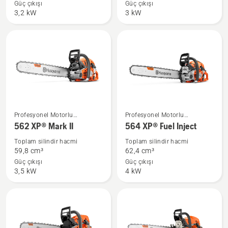
fazla
daha
Güç çıkışı
Güç çıkışı
3,2 kW
3 kW
ayrıntı
fazla
görün
ayrıntı
görün
562 XP®
564 XP®
Profesyonel Motorlu
Profesyonel Motorlu
Mark
Fuel
Testereler
Testereler
562 XP® Mark II
564 XP® Fuel Inject
II
Inject
Toplam silindir hacmi
Toplam silindir hacmi
hakkında
hakkında
59,8 cm³
62,4 cm³
daha
daha
Güç çıkışı
Güç çıkışı
3,5 kW
4 kW
fazla
fazla
ayrıntı
ayrıntı
görün
görün