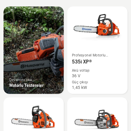
All
products
535i
Profesyonel Motorlu
XP®
Testereler
535i XP®
hakkında
Akü voltajı
daha
36 V
Devamını oku
fazla
Güç çıkışı
Motorlu Testereler
1,45 kW
ayrıntı
görün