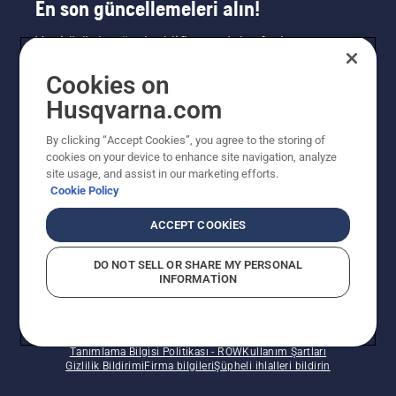
En son güncellemeleri alın!
Yeni ürünler, özel teklifler ve daha fazlası
hakkında en güncel bilgileri edinin. Bültenimize
Cookies on
buradan kaydolun.
Husqvarna.com
HABER BÜLTENI KAYDI
By clicking “Accept Cookies”, you agree to the storing of
cookies on your device to enhance site navigation, analyze
site usage, and assist in our marketing efforts.
Cookie Policy
ACCEPT COOKIES
DO NOT SELL OR SHARE MY PERSONAL
INFORMATION
© Husqvarna AB (publ). Tüm hakları saklıdır. Verilen
fiyatlar Önerilen Perakende Satış fiyatlarıdır.
Tanımlama Bilgisi Politikası - ROW
Kullanım Şartları
Gizlilik Bildirimi
Firma bilgileri
Şüpheli ihlalleri bildirin