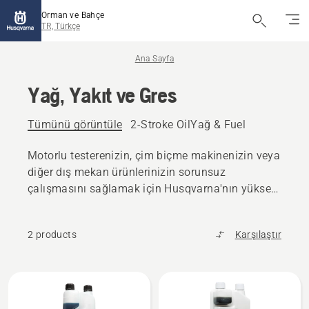
Orman ve Bahçe
TR, Türkçe
Ana Sayfa
Yağ, Yakıt ve Gres
Tümünü görüntüle
2-Stroke OilYağ & Fuel
Motorlu testerenizin, çim biçme makinenizin veya
diğer dış mekan ürünlerinizin sorunsuz
çalışmasını sağlamak için Husqvarna'nın yüksek
kaliteli yakıt ve yağ ürünlerini seçin.
2 products
Karşılaştır
All
products