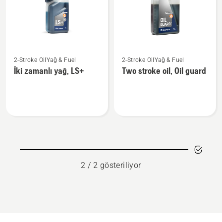
İki
Two
2-Stroke OilYağ & Fuel
2-Stroke OilYağ & Fuel
zamanlı
stroke
İki zamanlı yağ, LS+
Two stroke oil, Oil guard
yağ,
oil,
LS+
Oil
hakkında
guard
daha
hakkında
fazla
daha
ayrıntı
fazla
görün
ayrıntı
görün
2 / 2 gösteriliyor