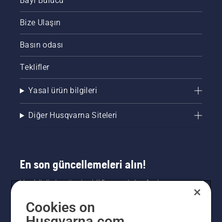
Bayi Bulucu
Bize Ulaşın
Basın odası
Teklifler
Yasal ürün bilgileri
Diğer Husqvarna Siteleri
En son güncellemeleri alın!
Yeni ürünler, özel teklifler ve daha fazlası
hakkında en güncel bilgileri edinin. Bültenimize
Cookies on
buradan kaydolun.
Husqvarna.com