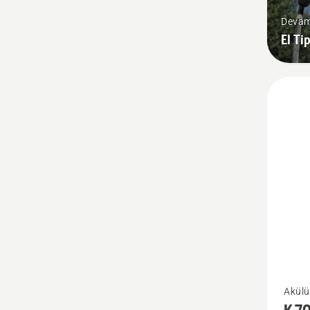
Devam
El Ti
K 7000
Akülü 
hakkın