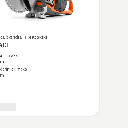
E
 Elektrikli El Tipi Kesiciler
PACE
a
çapı, maks
mm
erinliği, maks
mm