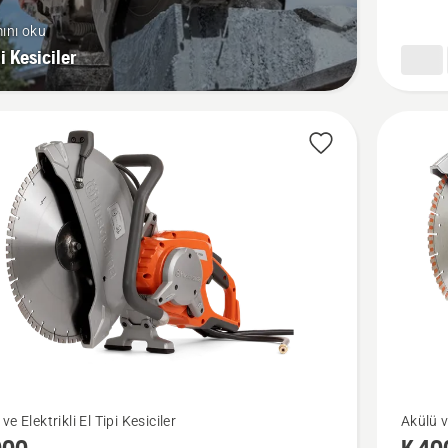
ını oku
pi Kesiciler
K 4000
ve Elektrikli El Tipi Kesiciler
Akülü ve
da
hakkınd