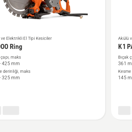
K 1 PAC
ve Elektrikli El Tipi Kesiciler
Akülü ve
000 Ring
K 1 
hakkınd
da
daha
 çapı, maks
Bıçak 
– 425 mm
361 
fazla
 derinliği, maks
Kesme d
ayrıntı
– 325 mm
145 
görün