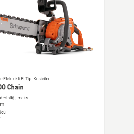
 Elektrikli El Tipi Kesiciler
00 Chain
a
erinliği, maks
mm
ücü
W