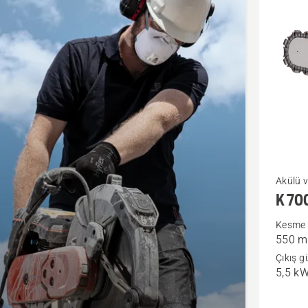
cts
K 7000
Akülü ve
K 70
Chain
hakkınd
Kesme d
550 
daha
Çıkış g
fazla
5,5 k
ayrıntı
görün