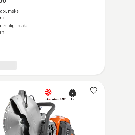
00
çapı, maks
mm
erinliği, maks
mm