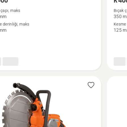
000
K 40
daha
 çapı, maks
Bıçak 
 mm
350 
fazla
 derinliği, maks
Kesme d
ayrıntı
 mm
125 
görün