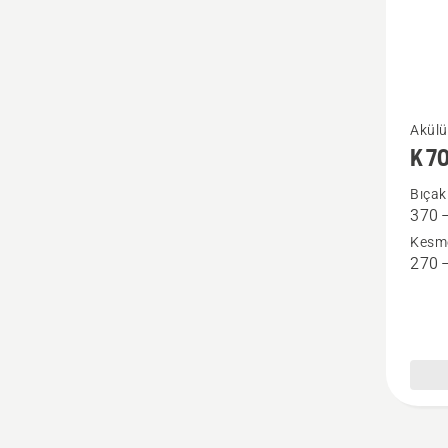
K 7000
Akülü 
K 7
Ring
hakkın
Bıçak
370 
daha
Kesme
fazla
270 
ayrıntı
görün