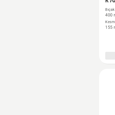
K 7
daha
Bıçak
400
fazla
Kesme
ayrıntı
155
görün