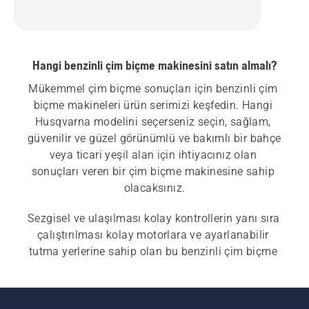
Hangi benzinli çim biçme makinesini satın almalı?
Mükemmel çim biçme sonuçları için benzinli çim 
biçme makineleri ürün serimizi keşfedin. Hangi 
Husqvarna modelini seçerseniz seçin, sağlam, 
güvenilir ve güzel görünümlü ve bakımlı bir bahçe 
veya ticari yeşil alan için ihtiyacınız olan 
sonuçları veren bir çim biçme makinesine sahip 
olacaksınız.
Sezgisel ve ulaşılması kolay kontrollerin yanı sıra 
çalıştırılması kolay motorlara ve ayarlanabilir 
tutma yerlerine sahip olan bu benzinli çim biçme 
makineleri, her zaman minimum çabayla 
çalışmaya devam etmenizi sağlar. Lütfen ayrıca 
akülü ve elektrikli çim biçme makineleri
 ve 