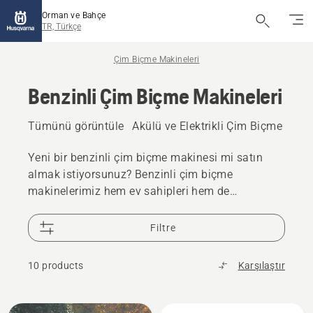
Orman ve Bahçe
TR, Türkçe
Çim Biçme Makineleri
Benzinli Çim Biçme Makineleri
Tümünü görüntüle
Akülü ve Elektrikli Çim Biçme Maki
Yeni bir benzinli çim biçme makinesi mi satın
almak istiyorsunuz? Benzinli çim biçme
makinelerimiz hem ev sahipleri hem de
profesyonel kullanıcılar için uygundur. Yüksek
teknolojili ve kolay çalıştırılan motorların yanı
Filtre
sıra dayanıklı kesim tablalarına sahip olup
düzenli ve sağlıklı çimler için her seferinde birinci
10 products
Karşılaştır
sınıf kesim sonuçları sunar.
All