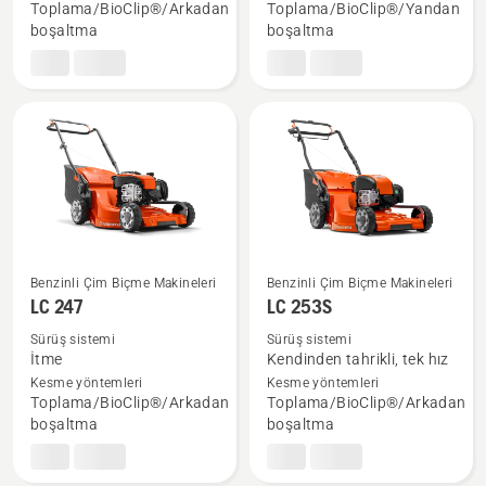
ayrıntı
ayrıntı
Toplama/BioClip®/Arkadan
Toplama/BioClip®/Yandan
görün
görün
boşaltma
boşaltma
Benzinli Çim Biçme Makineleri
Benzinli Çim Biçme Makineleri
LC 247
LC 253S
LC 247
LC 253S
hakkında
hakkında
Sürüş sistemi
Sürüş sistemi
daha
daha
İtme
Kendinden tahrikli, tek hız
fazla
fazla
Kesme yöntemleri
Kesme yöntemleri
Toplama/BioClip®/Arkadan
Toplama/BioClip®/Arkadan
ayrıntı
ayrıntı
boşaltma
boşaltma
görün
görün