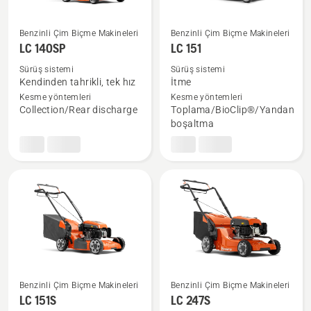
Benzinli Çim Biçme Makineleri
Benzinli Çim Biçme Makineleri
LC 140SP
LC 151
LC 140SP
LC 151
hakkında
hakkında
Sürüş sistemi
Sürüş sistemi
daha
daha
Kendinden tahrikli, tek hız
İtme
fazla
fazla
Kesme yöntemleri
Kesme yöntemleri
Collection/Rear discharge
Toplama/BioClip®/Yandan
ayrıntı
ayrıntı
boşaltma
görün
görün
Benzinli Çim Biçme Makineleri
Benzinli Çim Biçme Makineleri
LC 151S
LC 247S
LC 151S
LC 247S