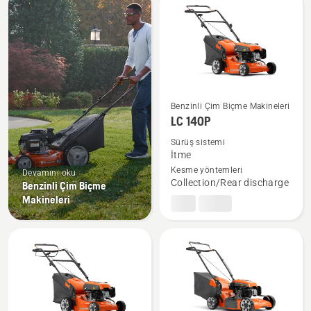
products
Benzinli Çim Biçme Makineleri
LC 140P
LC 140P
hakkında
Sürüş sistemi
daha
İtme
fazla
Kesme yöntemleri
Devamını oku
ayrıntı
Collection/Rear discharge
Benzinli Çim Biçme
görün
Makineleri