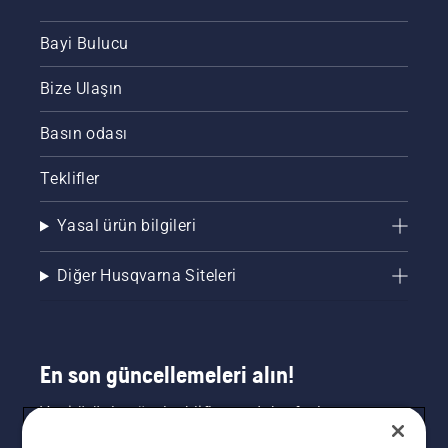
Bayi Bulucu
Bize Ulaşın
Basın odası
Teklifler
Yasal ürün bilgileri
Diğer Husqvarna Siteleri
En son güncellemeleri alın!
Yeni ürünler, özel teklifler ve daha fazlası
hakkında en güncel bilgileri edinin. Bültenimize