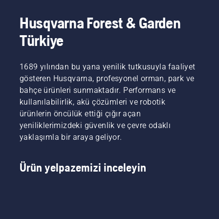
profesyonel çim biçme makineleri 
çim biçme 
makinesi
 ürün serimizi de keşfedin.
Husqvarna Forest & Garden
Türkiye
1689 yılından bu yana yenilik tutkusuyla faaliyet
gösteren Husqvarna, profesyonel orman, park ve
bahçe ürünleri sunmaktadır. Performans ve
kullanılabilirlik, akü çözümleri ve robotik
ürünlerin öncülük ettiği çığır açan
yeniliklerimizdeki güvenlik ve çevre odaklı
yaklaşımla bir araya geliyor.
Ürün yelpazemizi inceleyin