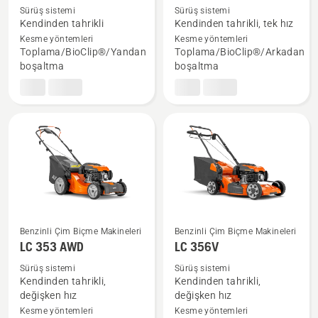
hakkında
hakkında
Sürüş sistemi
Sürüş sistemi
daha
daha
Kendinden tahrikli
Kendinden tahrikli, tek hız
fazla
fazla
Kesme yöntemleri
Kesme yöntemleri
Toplama/BioClip®/Yandan
Toplama/BioClip®/Arkadan
ayrıntı
ayrıntı
boşaltma
boşaltma
görün
görün
Benzinli Çim Biçme Makineleri
Benzinli Çim Biçme Makineleri
LC 353 AWD
LC 356V
LC 353 AWD
LC 356V
hakkında
hakkında
Sürüş sistemi
Sürüş sistemi
Kendinden tahrikli,
Kendinden tahrikli,
daha
daha
değişken hız
değişken hız
fazla
fazla
Kesme yöntemleri
Kesme yöntemleri