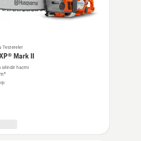
®
 Testereler
XP® Mark II
silindir hacmi
cm³
a
ışı