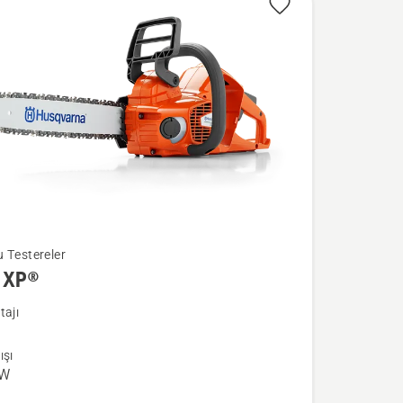
 Testereler
 XP®
a
tajı
ışı
kW