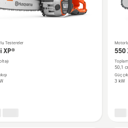
550 XP
lu Testereler
Motorlu
i XP®
550 
Mark
da
II
ltajı
Toplam 
50,1 
hakkınd
kışı
Güç çık
daha
kW
3 kW
fazla
ayrıntı
görün