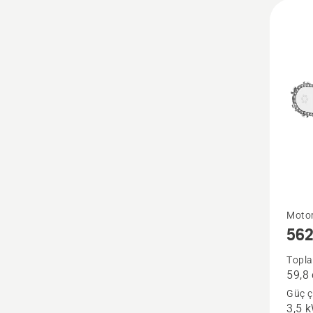
562 X
Motor
562
Mark
II
Topla
59,8
hakkın
Güç çı
daha
3,5 