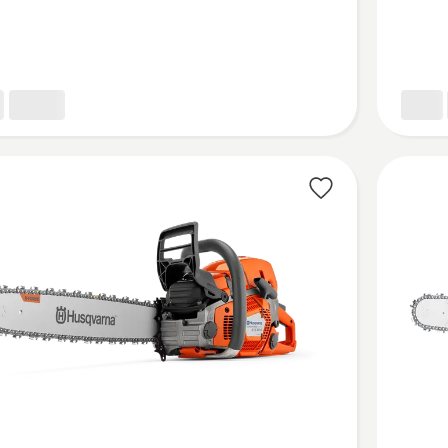
fazla
ayrıntı
görün