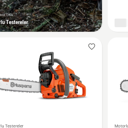
görün
ını oku
lu Testereler
P®
550i
lu Testereler
Motorlu