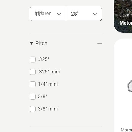
İtibaren
İle
Devam
Motor
Pitch
.325"
.325" mini
1/4" mini
3/8"
3/8" mini
543 X
Motor