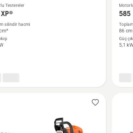
P®
585
lu Testereler
Motorlu
 XP®
585
da
hakkınd
daha
m silindir hacmi
Toplam 
 cm³
86 cm
fazla
kışı
Güç çık
ayrıntı
kW
5,1 k
görün