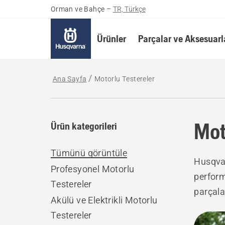
Orman ve Bahçe
–
TR, Türkçe
Ürünler
Parçalar ve Aksesuarl
Ana Sayfa
Motorlu Testereler
Mot
Ürün kategorileri
Tümünü görüntüle
Husqvar
Profesyonel Motorlu
perform
Testereler
parçala
Akülü ve Elektrikli Motorlu
genelin
Testereler
All
sunmay