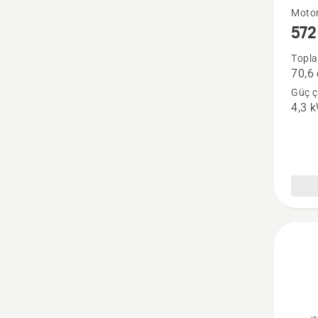
572 X
Motor
572
hakkın
daha
Topla
70,6
fazla
Güç çı
ayrıntı
4,3 
görün