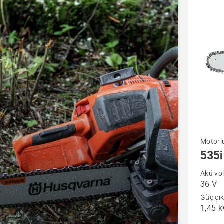
cts
535i
Motorlu
535i
XP®
hakkınd
Akü vol
36 V
daha
Güç çık
fazla
1,45 
ayrıntı