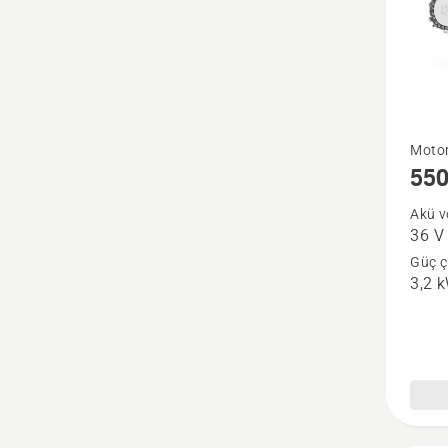
550i
Motor
550
XP®
hakkın
Akü vo
36 V
daha
Güç çı
fazla
3,2 
ayrıntı
görün