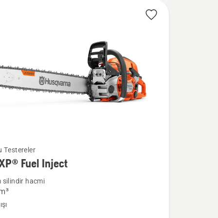
®
 Testereler
XP® Fuel Inject
silindir hacmi
cm³
a
ışı