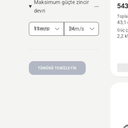
Maksimum güçte zincir
543
hakkın
devri
daha
Topla
43,1
fazla
İtibaren
İle
Güç çı
ayrıntı
2,2 
görün
TÜMÜNÜ TEMIZLEYIN