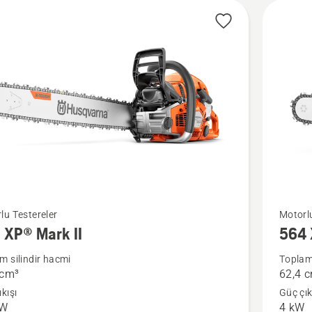
P®
564 XP
lu Testereler
Motorlu
 XP® Mark II
564 
Fuel
Inject
m silindir hacmi
Toplam 
 cm³
62,4 
da
hakkınd
kışı
Güç çık
daha
kW
4 kW