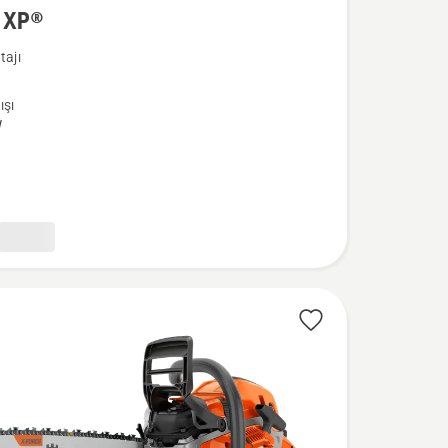
 XP®
a
tajı
ışı
W