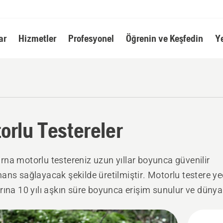
ar
Hizmetler
Profesyonel
Öğrenin ve Keşfedin
Y
orlu Testereler
na motorlu testereniz uzun yıllar boyunca güvenilir
ans sağlayacak şekilde üretilmiştir. Motorlu testere y
rına 10 yılı aşkın süre boyunca erişim sunulur ve dünya
deki 25.000 bayimiz, ihtiyaç duyduğunuz takdirde dest
a hazırdır