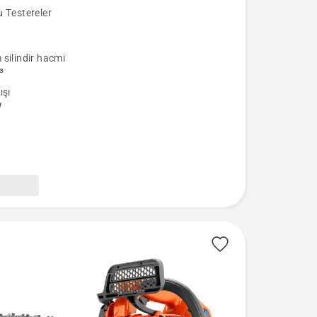
 Testereler
a
silindir hacmi
³
ışı
W