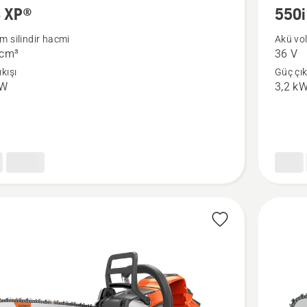
 XP®
550i
da
XP®
hakkınd
m silindir hacmi
Akü vol
 cm³
36 V
daha
kışı
Güç çık
fazla
kW
3,2 k
ayrıntı
görün