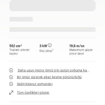
50,1 cm³
3 kW
19,6 m/sn
Toplam silindir
Maksimum güçte
1
Güç çıkışı
hacmi
zincir devri
Daha uzun motor ömrü için üstün soğuma kapasitesi
Bir ömür sürecek ağaç kesme görünürlüğü
Sabit kılavuz somunları
Tüm özellikleri göster