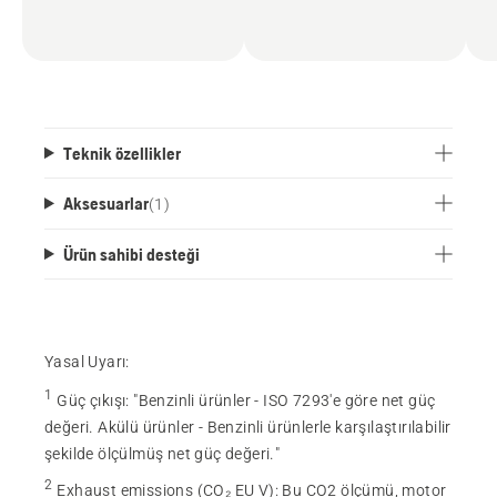
Teknik özellikler
Aksesuarlar
(
1
)
Ürün sahibi desteği
Yasal Uyarı:
1
Güç çıkışı
:
"Benzinli ürünler - ISO 7293'e göre net güç
değeri. Akülü ürünler - Benzinli ürünlerle karşılaştırılabilir
şekilde ölçülmüş net güç değeri."
2
Exhaust emissions (CO₂ EU V)
:
Bu CO2 ölçümü, motor