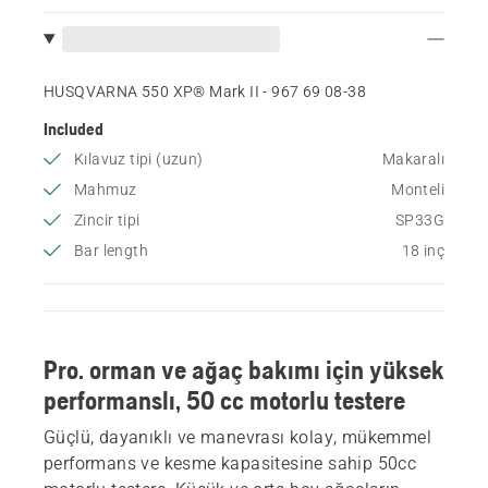
HUSQVARNA 550 XP® Mark II - 967 69 08‑38
Included
Kılavuz tipi (uzun)
Makaralı
Mahmuz
Monteli
Zincir tipi
SP33G
Bar length
18 inç
Pro. orman ve ağaç bakımı için yüksek
performanslı, 50 cc motorlu testere
Güçlü, dayanıklı ve manevrası kolay, mükemmel
performans ve kesme kapasitesine sahip 50cc