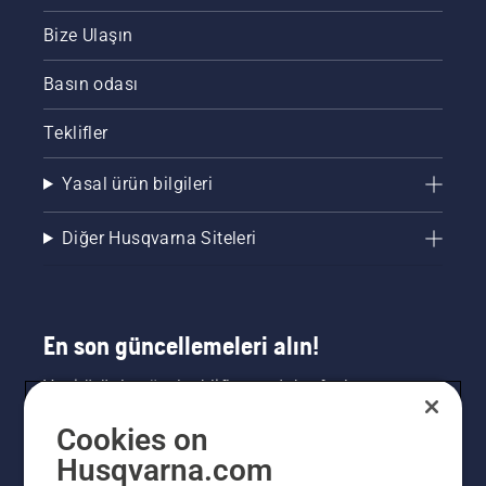
Bize Ulaşın
Basın odası
Teklifler
Yasal ürün bilgileri
Diğer Husqvarna Siteleri
En son güncellemeleri alın!
Yeni ürünler, özel teklifler ve daha fazlası
hakkında en güncel bilgileri edinin. Bültenimize
Cookies on
buradan kaydolun.
Husqvarna.com