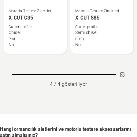
X-
X-
Motorlu Testere Zincirleri
Motorlu Testere Zincirleri
CUT
CUT
X-CUT C35
X-CUT S85
C35
S85
Cutter profile
Cutter profile
hakkında
hakkında
Chisel
Semi chisel
daha
daha
PIXEL
PIXEL
No
No
fazla
fazla
ayrıntı
ayrıntı
görün
görün
4 / 4 gösteriliyor
Hangi ormancılık aletlerini ve motorlu testere aksesuarlarını
satın almalısınız?