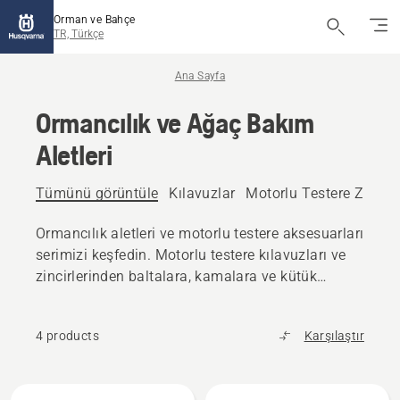
Orman ve Bahçe
TR, Türkçe
Ana Sayfa
Ormancılık ve Ağaç Bakım
Aletleri
Tümünü görüntüle
Kılavuzlar
Motorlu Testere Zincirle
Ormancılık aletleri ve motorlu testere aksesuarları
serimizi keşfedin. Motorlu testere kılavuzları ve
zincirlerinden baltalara, kamalara ve kütük
taşıma aletlerine kadar ihtiyacınız olan tüm
güvenilir ekipmanları bulun.
4 products
Karşılaştır
All