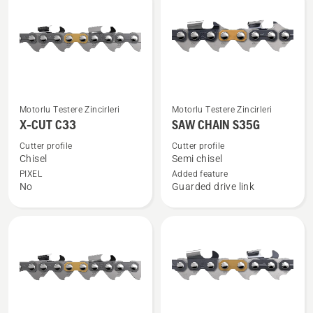
products
X-
SAW
Motorlu Testere Zincirleri
Motorlu Testere Zincirleri
CUT
CHAIN
X-CUT C33
SAW CHAIN S35G
C33
S35G
Cutter profile
Cutter profile
hakkında
hakkında
Chisel
Semi chisel
daha
daha
PIXEL
Added feature
No
Guarded drive link
fazla
fazla
ayrıntı
ayrıntı
görün
görün