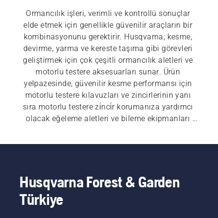
Ormancılık işleri, verimli ve kontrollü sonuçlar 
elde etmek için genellikle güvenilir araçların bir 
kombinasyonunu gerektirir. Husqvarna; kesme, 
devirme, yarma ve kereste taşıma gibi görevleri 
geliştirmek için çok çeşitli ormancılık aletleri ve 
motorlu testere aksesuarları sunar. Ürün 
yelpazesinde, güvenilir kesme performansı için 
motorlu testere kılavuzları ve zincirlerinin yanı 
sıra motorlu testere zi̇nci̇r korumanıza yardımcı 
olacak eğeleme aletleri ve bileme ekipmanları 
bulunur. Ayrıca dayanıklılık ve denge için 
tasarlanmış baltalar, baltalar ve yarma baltaları 
da bulacaksınız. Devirme çubukları, kamalar, 
kütük kancaları ve kaldırma kiskaç gibi ek aletler, 
ağaç devirirken ve ağır keresteleri taşırken kontrol 
Husqvarna Forest & Garden
artırmaya yardımcı olur. Ormancılık kemerleri ve 
Türkiye
ölçüm aletleri gibi pratik aksesuarlar, ormanda 
verimli ve düzenli çalışmayı daha da destek.