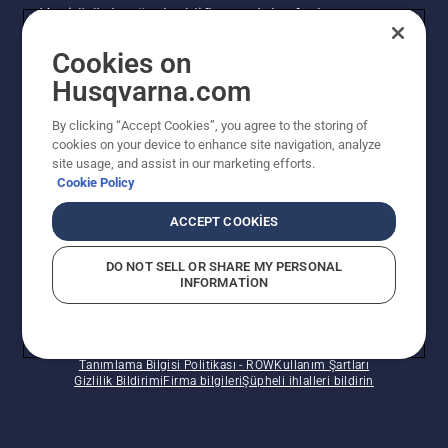
Yeni ürünler, özel teklifler ve daha fazlası
hakkında en güncel bilgileri edinin. Bültenimize
Cookies on
buradan kaydolun.
Husqvarna.com
HABER BÜLTENI KAYDI
By clicking “Accept Cookies”, you agree to the storing of
cookies on your device to enhance site navigation, analyze
site usage, and assist in our marketing efforts.
Cookie Policy
ACCEPT COOKIES
DO NOT SELL OR SHARE MY PERSONAL
INFORMATION
© Husqvarna AB (publ). Tüm hakları saklıdır. Verilen
fiyatlar Önerilen Perakende Satış fiyatlarıdır.
Tanımlama Bilgisi Politikası - ROW
Kullanım Şartları
Gizlilik Bildirimi
Firma bilgileri
Şüpheli ihlalleri bildirin