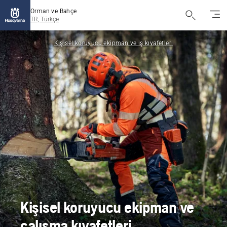
Orman ve Bahçe
TR, Türkçe
Kişisel koruyucu ekipman ve iş kıyafetleri
Kişisel koruyucu ekipman ve
çalışma kıyafetleri