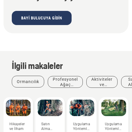
BAYI BULUCUYA GIDIN
İlgili makaleler
Profesyonel
Aktiviteler
S
Ormancılık
Ağaç
ve
A
Bakımı
Etkinlikler
Ön
Hikayeler
Satın
Uygulama
Uygulama
ve İlham
Alma
Yöntemleri
Yöntemleri