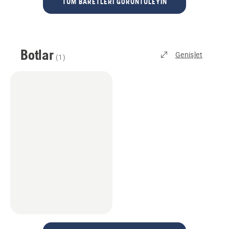
TÜM BARETLERI GÖRÜNTÜLEYIN
Botlar
Genişlet
(
1
)