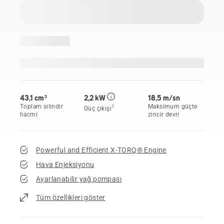
43,1 cm³
2,2 kW
18,5 m/sn
Toplam silindir
Maksimum güçte
1
Güç çıkışı
hacmi
zincir devri
Powerful and Efficient X-TORQ® Engine
Hava Enjeksiyonu
Ayarlanabilir yağ pompası
Tüm özellikleri göster