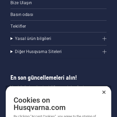
Bize Ulaşın
Basın odası
Teklifler
Yasal ürün bilgileri
Diğer Husqvarna Siteleri
En son güncellemeleri alın!
Yeni ürünler, özel teklifler ve daha fazlası
hakkında en güncel bilgileri edinin. Bültenimize
Cookies on
buradan kaydolun.
Husqvarna.com
HABER BÜLTENI KAYDI
By clicking “Accept Cookies”, you agree to the storing of