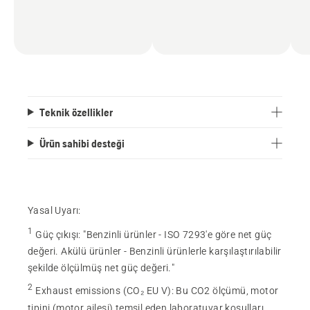
Teknik özellikler
Ürün sahibi desteği
Yasal Uyarı:
1
Güç çıkışı
:
"Benzinli ürünler - ISO 7293'e göre net güç
değeri. Akülü ürünler - Benzinli ürünlerle karşılaştırılabilir
şekilde ölçülmüş net güç değeri."
2
Exhaust emissions (CO₂ EU V)
:
Bu CO2 ölçümü, motor
tipini (motor ailesi) temsil eden laboratuvar koşulları