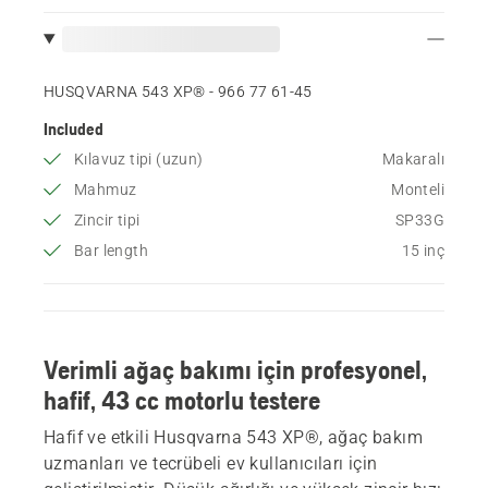
HUSQVARNA 543 XP® - 966 77 61‑45
Included
Kılavuz tipi (uzun)
Makaralı
Mahmuz
Monteli
Zincir tipi
SP33G
Bar length
15 inç
Verimli ağaç bakımı için profesyonel,
hafif, 43 cc motorlu testere
Hafif ve etkili Husqvarna 543 XP®, ağaç bakım
uzmanları ve tecrübeli ev kullanıcıları için