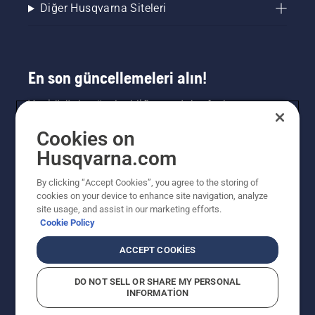
Diğer Husqvarna Siteleri
En son güncellemeleri alın!
Yeni ürünler, özel teklifler ve daha fazlası
hakkında en güncel bilgileri edinin. Bültenimize
Cookies on
buradan kaydolun.
Husqvarna.com
HABER BÜLTENI KAYDI
By clicking “Accept Cookies”, you agree to the storing of
cookies on your device to enhance site navigation, analyze
site usage, and assist in our marketing efforts.
Cookie Policy
ACCEPT COOKIES
DO NOT SELL OR SHARE MY PERSONAL
INFORMATION