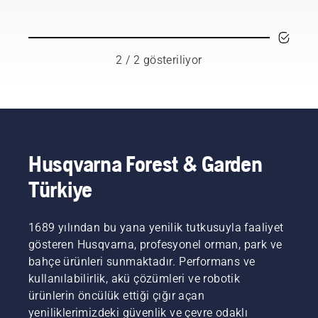
uzun
birlikte
kullanım
çalışmak
ömrü
için
sunması
kullanılan
2 / 2 gösteriliyor
için
sırta
birkaç
takılır
şeyi göz
akünün
önünde
nasıl
bulundurmanız
kurulacağı
gerekir.
ve
ayarlanacağı
Husqvarna Forest & Garden
açıklanmaktadır.
Türkiye
Uygun
şekilde
takılan
1689 yılından bu yana yenilik tutkusuyla faaliyet
sırta
takılır
gösteren Husqvarna, profesyonel orman, park ve
akü,
bahçe ürünleri sunmaktadır. Performans ve
daha
kullanılabilirlik, akü çözümleri ve robotik
rahat bir
ürünlerin öncülük ettiği çığır açan
uyum
yeniliklerimizdeki güvenlik ve çevre odaklı
sağlar ve