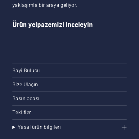
kullanım
yaklaşımla bir araya geliyor.
sırasında
yorgunluğu
azaltarak
Ürün yelpazemizi inceleyin
ara
vermeden
daha
uzun
süre
çalışmanıza
olanak
Bayi Bulucu
tanır.
Bize Ulaşın
Basın odası
Teklifler
Yasal ürün bilgileri