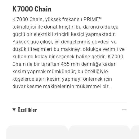
K 7000 Chain
K 7000 Chain, yüksek frekanslı PRIME™
teknolojisi ile donatılmıştır; bu da onu oldukça
güçlü bir elektrikli zincirli kesici yapmaktadır.
Yüksek güç çıkışı, iyi dengelenmiş gövdesi ve
düşük titreşimleri bu makineyi oldukça verimli ve
kullanımı kolay bir seçenek haline getirir. K 7000
Chain ile bir taraftan 455 mm derinliğe kadar
kesim yapmak mümkündür; bu özelliğiyle,
köşelerde aşırı kesim yapmayı önlemek için
duvar kesme makinelerinin mükemmel bir
tamamlayıcısıdır. Aynı zamanda düzensiz veya
küçük açıklıkları (11x11 cm kadar küçük) kesmek
için de idealdir. PRIME™ ürün serisi, işiniz için en
Özellikler
verimli sistemi bir araya getirmenizi sağlar.
K 7000 Ring ile güç kaynağı olarak PP 70, PP 220
veya PP 492 kullanılabilir. İhtiyaçlarınız geliştikçe
sistemi genişletin.