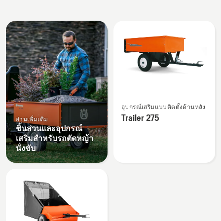
All
products
ดู
อุปกรณ์เสริมแบบติดตั้งด้านหลัง
ราย
Trailer 275
อ่านเพิ่มเติม
ละเอียด
ชิ้นส่วนและอุปกรณ์
เพิ่ม
เสริมสำหรับรถตัดหญ้า
เติม
นั่งขับ
เกี่ยว
กับ
Trailer
275