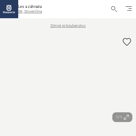
Les a záhrada
SK, Slovenčina
Zimné príslušenstvo
1/1