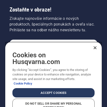
Zostaňte v obraze!
Získajte najnovšie informácie o nových
produktoch, špeciálnych ponukách a oveľa viac.
Prihláste sa na odber nášho newsletteru tu.
REGISTRÁCIA NA ODBER NEWSLETTERU
Cookies on
Husqvarna.com
PROFESIONÁLNE
By clicking “Accept Cookies”, you agree to the storing of
cookies on your device to enhance site navigation, analyze
site usage, and assist in our marketing efforts.
Cookie Policy
ACCEPT COOKIES
DO NOT SELL OR SHARE MY PERSONAL