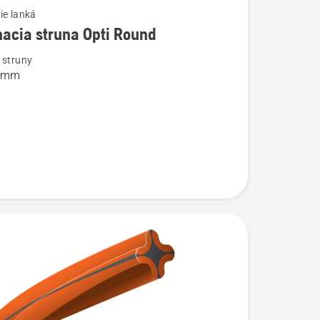
ie lanká
acia struna Opti Round
ostí
 struny
4 mm
a