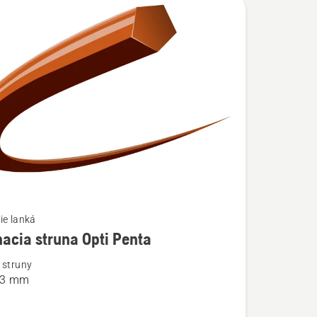
ie lanká
acia struna Opti Penta
ostí
 struny
3,3 mm
a