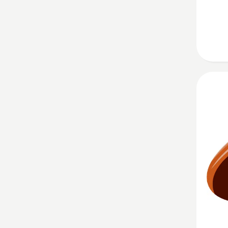
CoreCu
Zobrazi