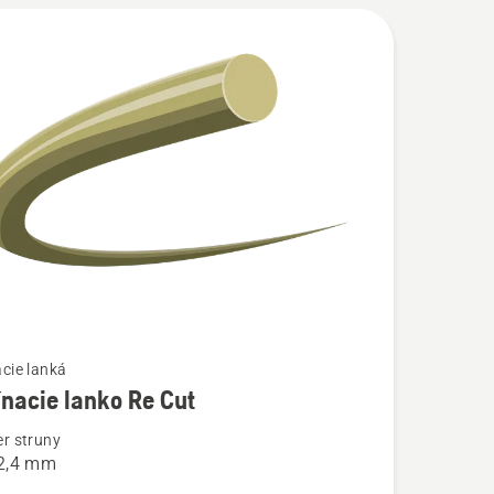
ť
cie lanká
nacie lanko Re Cut
ností
r struny
 2,4 mm
ie