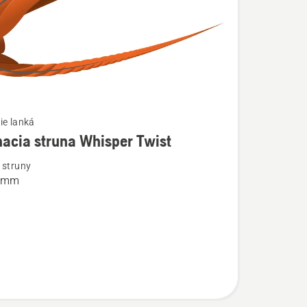
ie lanká
acia struna Whisper Twist
ostí
 struny
3 mm
a