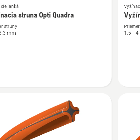
cie lanká
Vyžínac
viac
nacia struna Opti Quadra
Vyžín
ností
podrobn
r struny
Priemer
o
 3,3 mm
1,5 – 
cia
Vyžínaci
struna
Opti
Round