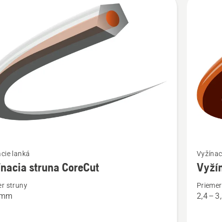
bky
ť
Zobraziť
cie lanká
Vyžínac
viac
nacia struna CoreCut
Vyžín
ností
podrobn
r struny
Priemer
o
4 mm
2,4 – 
cia
Vyžínaci
struna