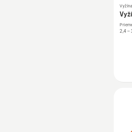
Vyžína
viac
Vyží
podrob
Prieme
o
2,4 –
Vyžína
struna
Opti
Quadra