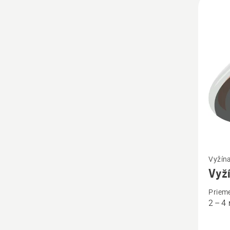
výro
Zobrazi
Vyžína
viac
Vyží
podrob
Prieme
o
2 – 
Vyžína
struna