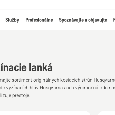
Služby
Profesionálne
Spoznávajte a objavujte
ínacie lanká
ajte sortiment originálnych kosiacich strún Husqvarn
do vyžínacích hláv Husqvarna a ich výnimočná odolno
izuje prestoje.
ky