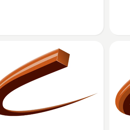
t
Opti
Penta
ť
Zobraziť