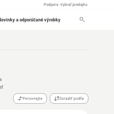
Podpora
Vybrať predajňu
Novinky a odporúčané výrobky
a
sť
Porovnajte
Zoradiť podľa