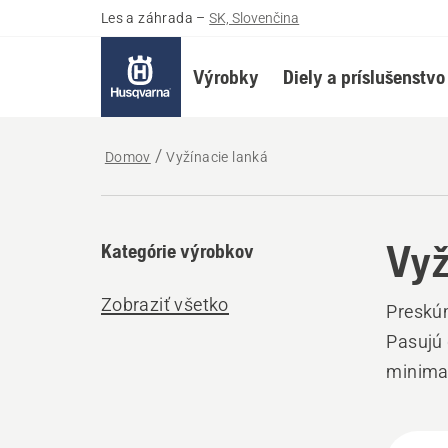
Les a záhrada
–
SK, Slovenčina
Výrobky
Diely a príslušenstvo
Domov
Vyžínacie lanká
Vyž
Kategórie výrobkov
Zobraziť všetko
Preskúm
Pasujú 
minimal
Všet