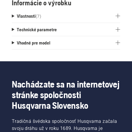
Informácie o výrobku
Vlastnosti
(
7
)
Technické parametre
Vhodné pre model
Nachádzate sa na internetovej
stránke spoločnosti
Husqvarna Slovensko
Tradičná švédska spoločnosť Husqvarna začala
svoju dráhu už v roku 1689. Husqvarna je