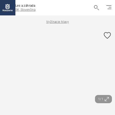
Les a záhrada
SK, Slovenčina
Vyžínacie hlavy
1/1