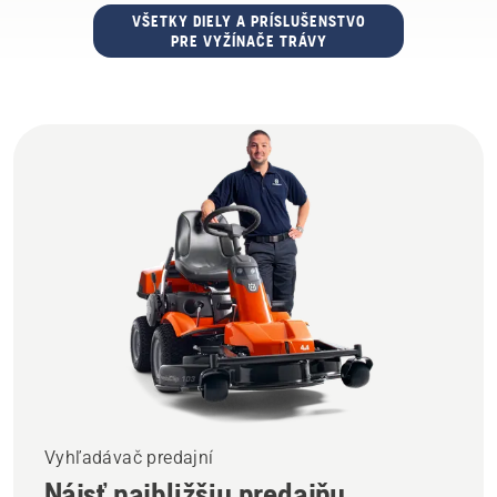
VŠETKY DIELY A PRÍSLUŠENSTVO
PRE VYŽÍNAČE TRÁVY
Vyhľadávač predajní
Nájsť najbližšiu predajňu