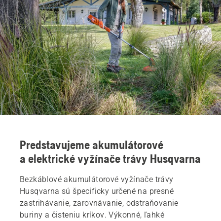
Predstavujeme akumulátorové
a elektrické vyžínače trávy Husqvarna
Bezkáblové akumulátorové vyžínače trávy
Husqvarna sú špecificky určené na presné
zastrihávanie, zarovnávanie, odstraňovanie
buriny a čisteniu kríkov. Výkonné, ľahké