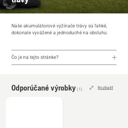
Naše akumulátorové vyžínače trávy sú ľahké,
dokonale vyvážené a jednoduché na obsluhu.
Čo je na tejto stránke?
Odporúčané výrobky
Služby
Odporúčané výrobky
Diely a príslušenstvo
Rozbaliť
(
1
)
Vyhľadajte svojho miestneho predajcu