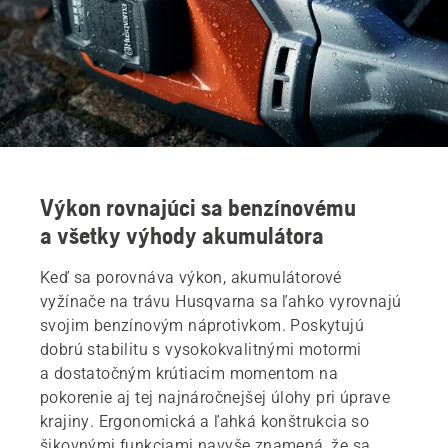
Výkon rovnajúci sa benzínovému
a všetky výhody akumulátora
Keď sa porovnáva výkon, akumulátorové
vyžínače na trávu Husqvarna sa ľahko vyrovnajú
svojim benzínovým náprotivkom. Poskytujú
dobrú stabilitu s vysokokvalitnými motormi
a dostatočným krútiacim momentom na
pokorenie aj tej najnáročnejšej úlohy pri úprave
krajiny. Ergonomická a ľahká konštrukcia so
šikovnými funkciami navyše znamená, že sa