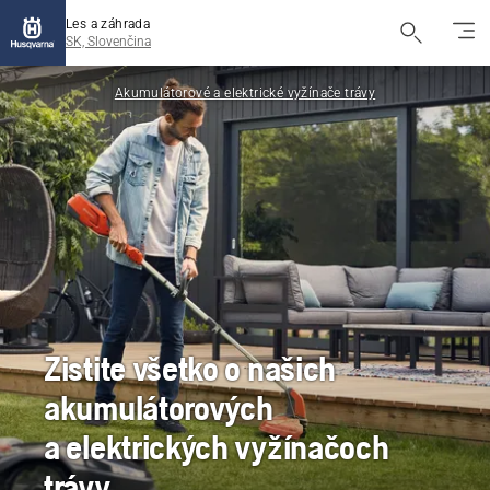
Les a záhrada
SK, Slovenčina
Akumulátorové a elektrické vyžínače trávy
Zistite všetko o našich
akumulátorových
a elektrických vyžínačoch
trávy