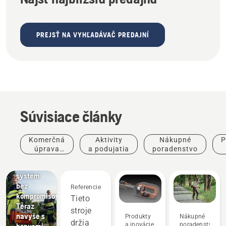
PREJSŤ NA VYHĽADÁVAČ PREDAJNÍ
Súvisiace články
Komerčná
Aktivity
Nákupné
P
úprava
a podujatia
poradenstvo
Ponuky
terénu
Akumulátorový
systém
bez
Referencie
kompromisov.
Tieto
Teraz
stroje
navyše s
Produkty
Nákupné
držia
a inovácie
poradenstvo