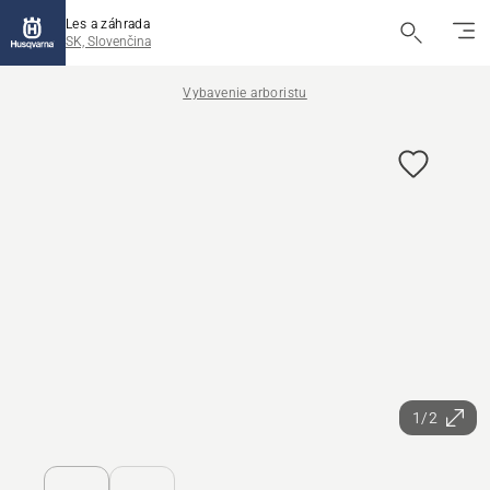
Les a záhrada
SK, Slovenčina
Vybavenie arboristu
1/2