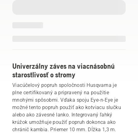
Univerzálny záves na viacnásobnú
starostlivosť o stromy
Viacúčelový popruh spoločnosti Husqvarna je
plne certifikovaný a pripravený na použitie
mnohými spôsobmi. Vďaka spoju Eye-n-Eye je
možné tento popruh použiť ako kotviacu slučku
alebo ako závesné lanko. Integrovaný ľahký
krúžok umožňuje použiť popruh dokonca ako
chránič kambia. Priemer 10 mm. Dĺžka 1,3 m.