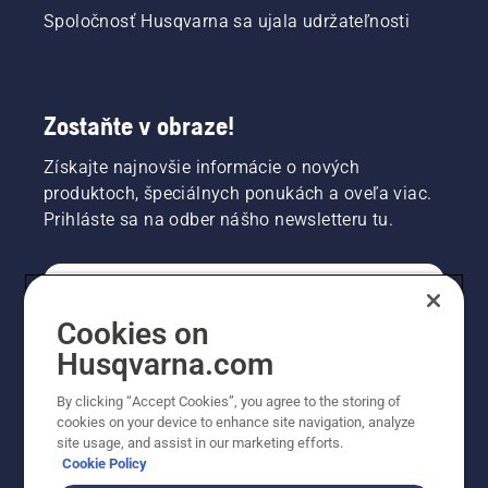
Spoločnosť Husqvarna sa ujala udržateľnosti
Zostaňte v obraze!
Získajte najnovšie informácie o nových
produktoch, špeciálnych ponukách a oveľa viac.
Prihláste sa na odber nášho newsletteru tu.
REGISTRÁCIA NA ODBER NEWSLETTERU
Cookies on
Husqvarna.com
PROFESIONÁLNE
By clicking “Accept Cookies”, you agree to the storing of
cookies on your device to enhance site navigation, analyze
site usage, and assist in our marketing efforts.
Cookie Policy