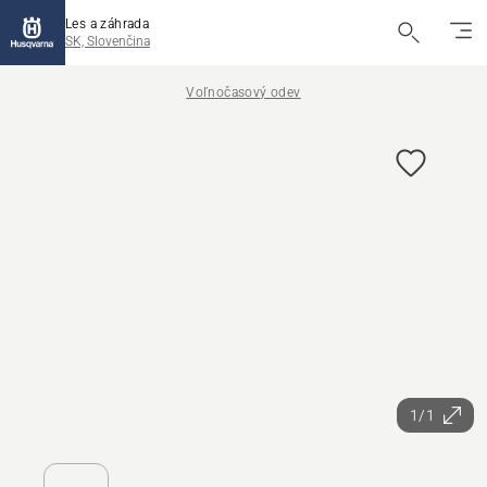
Les a záhrada
SK, Slovenčina
Voľnočasový odev
1/1