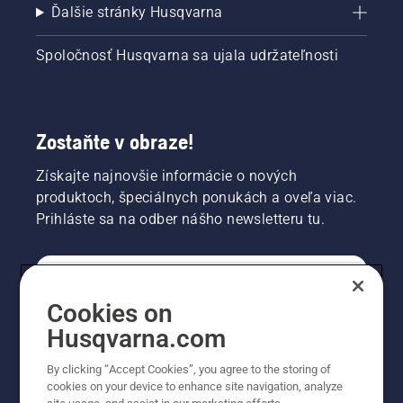
Ďalšie stránky Husqvarna
Spoločnosť Husqvarna sa ujala udržateľnosti
Zostaňte v obraze!
Získajte najnovšie informácie o nových
produktoch, špeciálnych ponukách a oveľa viac.
Prihláste sa na odber nášho newsletteru tu.
REGISTRÁCIA NA ODBER NEWSLETTERU
Cookies on
Husqvarna.com
PROFESIONÁLNE
By clicking “Accept Cookies”, you agree to the storing of
cookies on your device to enhance site navigation, analyze