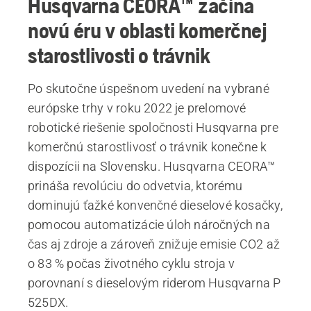
Husqvarna CEORA™ začína
novú éru v oblasti komerčnej
starostlivosti o trávnik
Po skutočne úspešnom uvedení na vybrané
európske trhy v roku 2022 je prelomové
robotické riešenie spoločnosti Husqvarna pre
komerčnú starostlivosť o trávnik konečne k
dispozícii na Slovensku. Husqvarna CEORA™
prináša revolúciu do odvetvia, ktorému
dominujú ťažké konvenčné dieselové kosačky,
pomocou automatizácie úloh náročných na
čas aj zdroje a zároveň znižuje emisie CO2 až
o 83 % počas životného cyklu stroja v
porovnaní s dieselovým riderom Husqvarna P
525DX.