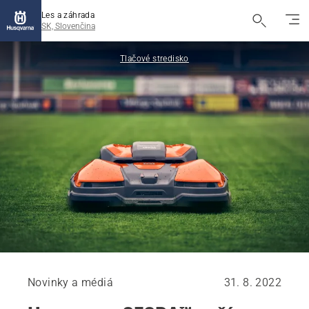
Les a záhrada
SK, Slovenčina
Tlačové stredisko
Novinky a médiá
31. 8. 2022