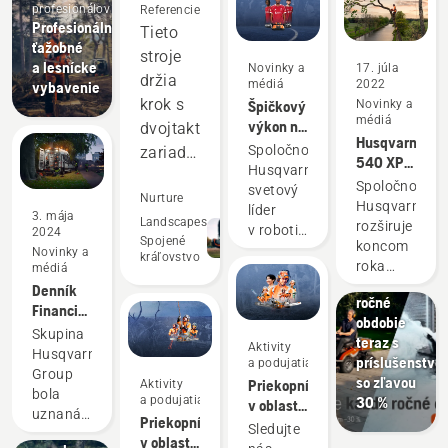
profesionálov
Referencie
Profesionálne
Tieto
ťažobné
stroje
a lesnícke
Novinky a
17. júla
držia
médiá
2022
vybavenie
krok s
Špičkový
Novinky a
médiá
výkon na
dvojtaktnými
Husqvarna
trávniku
Spoločnosť
zariadeniami
540 XP®
sa vždy
Husqvarna,
a
Mark III a
vyplatí
Spoločnosť
svetový
dosahujú
Nurture
Husqvarna
Husqvarna
líder
3. mája
T540
lepšie
Landscapes
rozširuje
v robotickom
2024
XP®
Spojené
Ponuky
koncom
výsledky
kosení,
Novinky a
kráľovstvo
Mark III
Rider pre
roka
médiá
vám
v
každé
2022
Denník
s radosťou
mnohých
ročné
svoju
Financial
oznamuje
oblastiach.
obdobie
ponuku
Times
svoje
Skupina
teraz s
Šetria
nového
Aktivity
opäť
partnerstvo
Husqvarna
príslušenstvo
a podujatia
sortimentu
nám
menoval
s tímom
Group
so zľavou
Priekopníci
Aktivity
lezeckého
spoločnosť
FC
peniaze
Pre
bola
a podujatia
30 %
v oblasti
vybavenia
Husqvarna
Liverpool
profesionálov
uznaná
a čas a
Priekopníci
reťazových
pre
Group
Široká
Sledujte
–
za
zároveň
v oblasti
píl od
pestovateľov