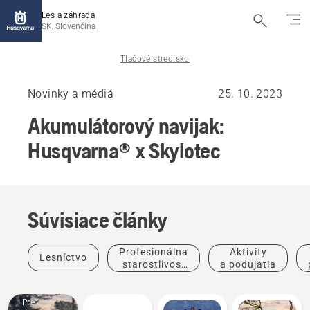
Les a záhrada
SK, Slovenčina
Tlačové stredisko
Novinky a médiá
25. 10. 2023
Akumulátorový navijak:
Husqvarna® x Skylotec
Súvisiace články
Profesionálna
Aktivity
Lesníctvo
starostlivosť
a podujatia
o stromy
Pre