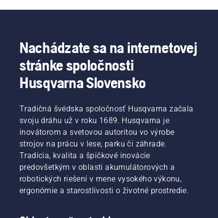
540 XP®
spoločnosti
Mark III
k znižovaniu
a
emisií
Husqvarna
uhlíka pri
Nachádzate sa na internetovej
T540
postupnom
XP®
obchodnom
stránke spoločnosti
Mark III.
raste.
Medzi
Husqvarna Slovensko
švédskymi
spoločnosťami
sa
Tradičná švédska spoločnosť Husqvarna začala
skupina
svoju dráhu už v roku 1689. Husqvarna je
Husqvarna
inovátorom a svetovou autoritou vo výrobe
Group
strojov na prácu v lese, parku či záhrade.
umiestnila
na
Tradícia, kvalita a špičkové inovácie
prvom
predovšetkým v oblasti akumulátorových a
mieste
robotických riešení v mene vysokého výkonu,
v kategórii
ergonómie a starostlivosti o životné prostredie.
Osobné
a domáce
výrobky.