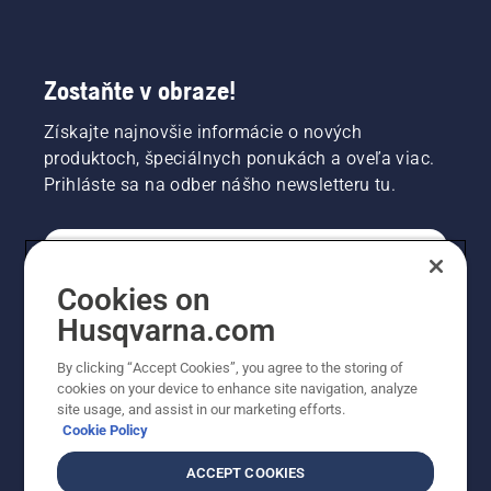
Zostaňte v obraze!
Získajte najnovšie informácie o nových
produktoch, špeciálnych ponukách a oveľa viac.
Prihláste sa na odber nášho newsletteru tu.
REGISTRÁCIA NA ODBER NEWSLETTERU
Cookies on
Husqvarna.com
PROFESIONÁLNE
By clicking “Accept Cookies”, you agree to the storing of
cookies on your device to enhance site navigation, analyze
site usage, and assist in our marketing efforts.
Cookie Policy
ACCEPT COOKIES