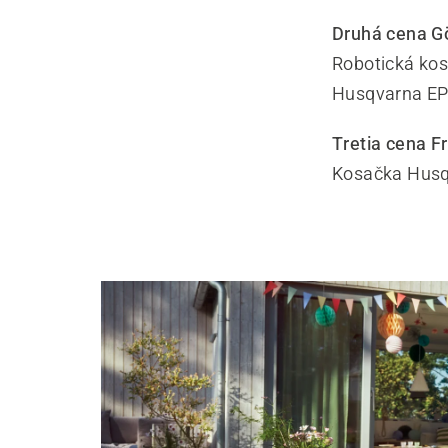
Druhá cena Gö
Robotická ko
Husqvarna EPO
Tretia cena F
Kosačka Husq