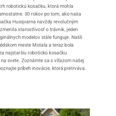
 trh robotickú kosačku, ktorá mohla
amostatne. 30 rokov po tom, ako naša
osačka Husqvarna navždy revolučným
menila starostlivosť o trávnik, jeden
iginálnych modelov stále funguje. Našli
védskom meste Motala a teraz bola
za najstaršiu robotickú kosačku
na svete. Zoznámte sa s víťazom našej
oznajte príbeh inovácie, ktorá pretrváva.