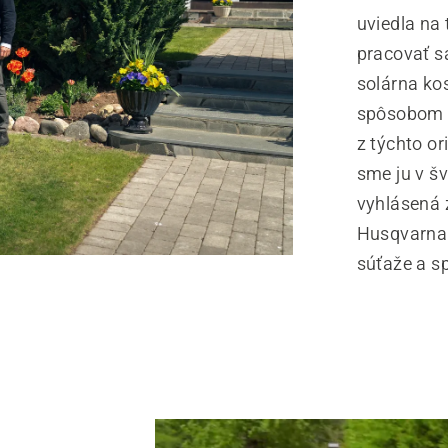
uviedla na
pracovať s
solárna k
spôsobom z
z týchto or
sme ju v š
vyhlásená 
Husqvarna 
súťaže a sp