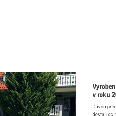
Vyrobená
v roku 
Dávno pred
dostali do