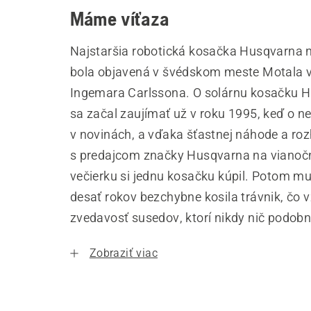
Máme víťaza
Najstaršia robotická kosačka Husqvarna 
bola objavená v švédskom meste Motala 
Ingemara Carlssona. O solárnu kosačku 
sa začal zaujímať už v roku 1995, keď o nej
v novinách, a vďaka šťastnej náhode a ro
s predajcom značky Husqvarna na viano
večierku si jednu kosačku kúpil. Potom mu
desať rokov bezchybne kosila trávnik, čo 
zvedavosť susedov, ktorí nikdy nič podobné
Zobraziť viac