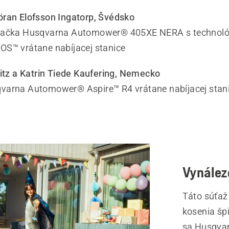
ran Elofsson Ingatorp, Švédsko
sačka Husqvarna Automower® 405XE NERA s technoló
S™ vrátane nabíjacej stanice
ritz a Katrin Tiede Kaufering, Nemecko
varna Automower® Aspire™ R4 vrátane nabíjacej stan
Vynález
Táto súťaž
kosenia špi
sa Husqvar