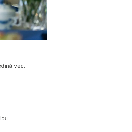
ediná vec,
iou