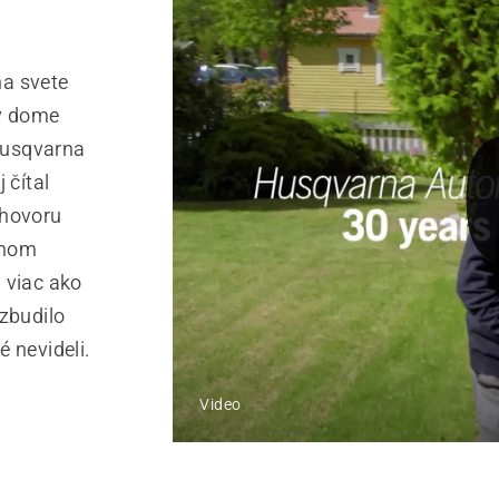
na svete
v dome
Husqvarna
 čítal
zhovoru
čnom
 viac ako
vzbudilo
 nevideli.
Video