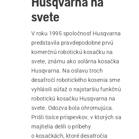
Husqvarna na
svete
V roku 1995 spoločnosť Husqvarna
predstavila pravdepodobne prvú
komerčnú robotickú kosačku na
svete, známu ako solárna kosačka
Husqvarna. Na oslavu troch
desaťročí robotického kosenia sme
vyhlásili súťaž o najstaršiu funkčnú
robotickú kosačku Husqvarna na
svete. Odozva bola ohromujúca.
Prišli tisíce príspevkov, v ktorých sa
majitelia delili o príbehy
o kosačkách, ktoré desaťročia