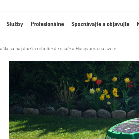
Služby
Profesionálne
Spoznávajte a objavujte
ašla sa najstaršia robotická kosačka Husqvarna na svete