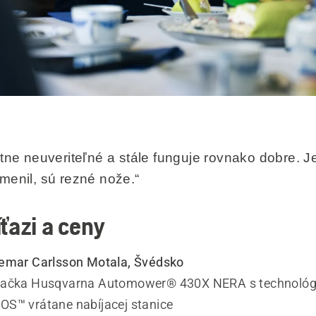
útne neuveriteľné a stále funguje rovnako dobre. J
menil, sú rezné nože.“
íťazi a ceny
gemar Carlsson Motala, Švédsko
sačka Husqvarna Automower® 430X NERA s technológ
S™ vrátane nabíjacej stanice