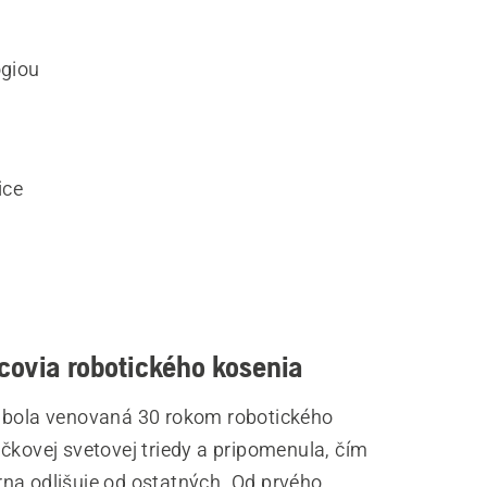
giou
ice
covia robotického kosenia
 bola venovaná 30 rokom robotického
čkovej svetovej triedy a pripomenula, čím
na odlišuje od ostatných. Od prvého