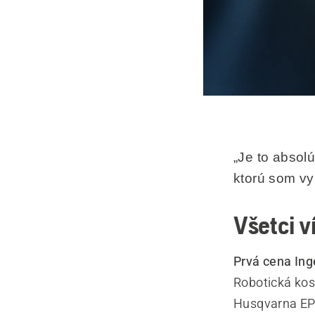
„Je to absol
ktorú som vy
Všetci v
Prvá cena In
Robotická ko
Husqvarna EPO