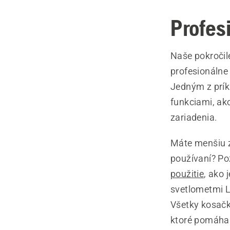
Profes
Naše pokročil
profesionálne 
Jedným z prík
funkciami, ako
zariadenia.
Máte menšiu 
používaní? Po
použitie
, ako
svetlometmi L
Všetky kosačk
ktoré pomáha k