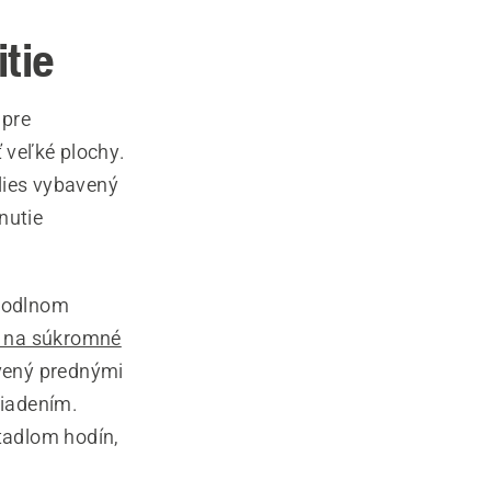
tie
 pre
ť veľké plochy.
ies vybavený
nutie
ohodlnom
u na súkromné
vený prednými
riadením.
tadlom hodín,