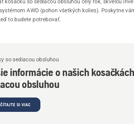
ť kosačku so sediacou obsluhou celý rok, skvelou inves
 systémom AWD (pohon všetkých kolies). Poskytne vám
keď to budete potrebovať.
y so sediacou obsluhou
ie informácie o našich kosačkách
iacou obsluhou
ČÍTAJTE SI VIAC