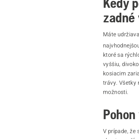
Kedy p
zadné 
Máte udržiavan
najvhodnejšo
ktoré sa rýchl
vyššiu, divoko
kosiacim zar
trávy. Všetky
možnosti.
Pohon 
V prípade, že