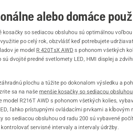
ionálne alebo domáce použi
é kosačky so sediacou obsluhou sú optimálnou voľbou
využitie po celý rok, obzvlášť keď potrebujete udržiava
ladov je model
R 420TsX AWD
s pohonom všetkých kol
 sú dvojité predné svetlomety LED, HMI displej a zdvih
záhradnú plochu a túžite po dokonalom výsledku a p
zrite sa na naše
menšie kosačky so sediacou obsluho
 je model R216T AWD s pohonom všetkých kolies, vyba
ED, ľahko prístupnými ovládacími prvkami a kĺbovým 
y so sediacou obsluhou od radu 200 sú vybavené počí
ontrolovať servisné intervaly a intervaly údržby.