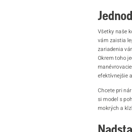
Jednod
Všetky naše k
vám zaistia l
zariadenia vá
Okrem toho je
manévrovacie 
efektívnejšie
Chcete pri ná
si model s po
mokrých a klz
Nadsta