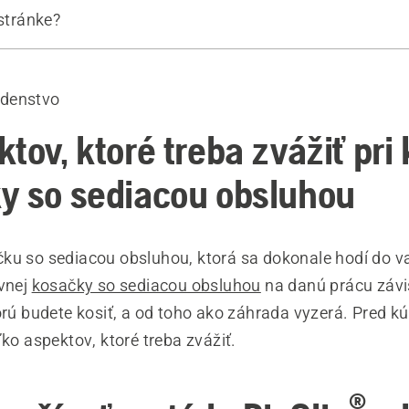
 stránke?
 výrobky
denstvo
tov, ktoré treba zvážiť pri
y so sediacou obsluhou
ku so sediacou obsluhou, ktorá sa dokonale hodí do v
ávnej
kosačky so sediacou obsluhou
na danú prácu závi
torú budete kosiť, a od toho ako záhrada vyzerá. Pred 
ľko aspektov, ktoré treba zvážiť.
®