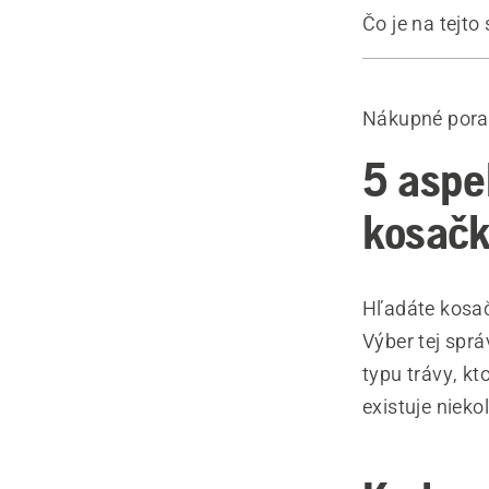
Čo je na tejto
Sprievodca
Odporúčané
Nákupné pora
5 aspek
kosačk
Hľadáte kosač
Výber tej spr
typu trávy, k
existuje nieko