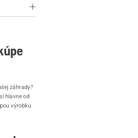
 kúpe
ašej záhrady?
sí hlavne od
kúpou výrobku