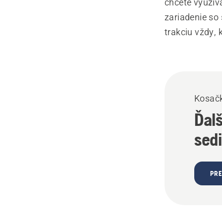
chcete využíva
zariadenie so
trakciu vždy, 
Kosačk
Ďalš
sed
PRE