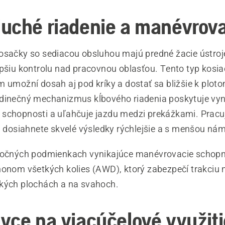
uché riadenie a manévrov
osačky so sediacou obsluhou majú predné žacie ústroj
epšiu kontrolu nad pracovnou oblasťou. Tento typ kosi
m umožní dosah aj pod kríky a dostať sa bližšie k plo
dinečný mechanizmus kĺbového riadenia poskytuje vyn
schopnosti a uľahčuje jazdu medzi prekážkami. Pracuj
 a dosiahnete skvelé výsledky rýchlejšie a s menšou ná
ročných podmienkach vynikajúce manévrovacie schopn
honom všetkých kolies (AWD), ktorý zabezpečí trakciu 
kých plochách a na svahoch.
vce na viacúčelové využiti