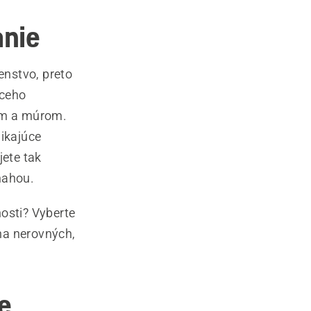
anie
enstvo, preto
aceho
tom a múrom.
ikajúce
ete tak
mahou.
osti? Vyberte
na nerovných,
e