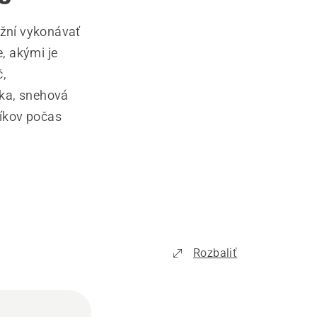
ní vykonávať
, akými je
č,
ika, snehová
níkov počas
Rozbaliť