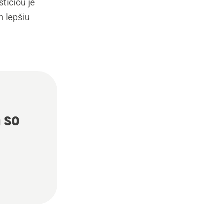
tíciou je
 lepšiu
 so