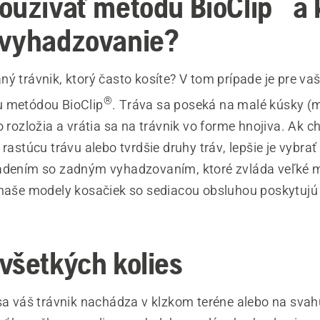
oužívať metódu BioClip
a 
vyhadzovanie?
ý trávnik, ktorý často kosíte? V tom prípade je pre va
®
u metódou BioClip
. Tráva sa poseká na malé kúsky (m
o rozložia a vrátia sa na trávnik vo forme hnojiva. Ak c
 rastúcu trávu alebo tvrdšie druhy tráv, lepšie je vybrať
iadením so zadným vyhadzovaním, ktoré zvláda veľké 
 naše modely kosačiek so sediacou obsluhou poskytujú 
všetkých kolies
 sa váš trávnik nachádza v klzkom teréne alebo na svah