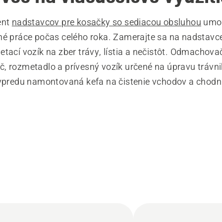
ent
nadstavcov pre kosačky so sediacou obsluhou
umož
né práce počas celého roka. Zamerajte sa na nadstavce
tací vozík na zber trávy, lístia a nečistôt. Odmachova
, rozmetadlo a prívesný vozík určené na úpravu trávn
 vpredu namontovaná kefa na čistenie vchodov a chod