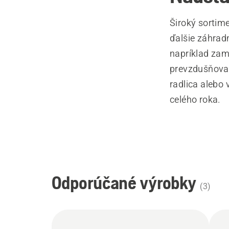
Široký sortim
ďalšie záhrad
napríklad zame
prevzdušňovač
radlica alebo
celého roka.
Odporúčané výrobky
(
3
)