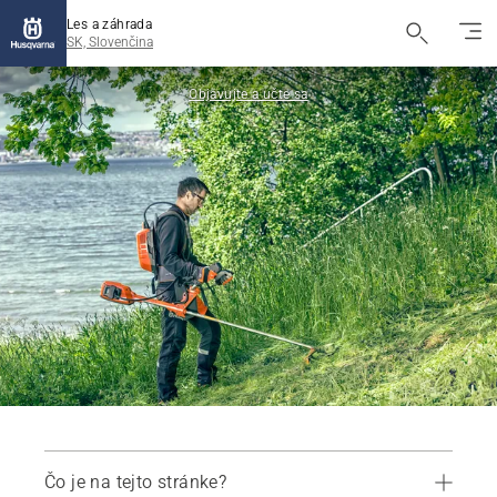
Les a záhrada
SK, Slovenčina
Objavujte a učte sa
Čo je na tejto stránke?