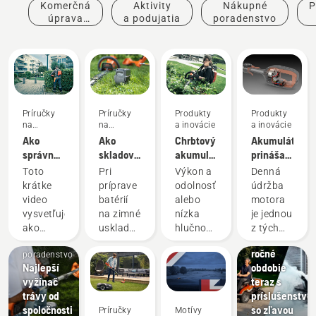
Komerčná
Aktivity
Nákupné
P
úprava
a podujatia
poradenstvo
terénu
Príručky
Príručky
Produkty
Produkty
na
na
a inovácie
a inovácie
používanie
používanie
Ako
Ako
Chrbtový
Akumulátor
správne
skladovať
akumulátor:
prináša
pripraviť
batériu
Revolúcia
menej
Toto
Pri
Výkon a
Denná
a prispôsobiť
Husqvarna
vo svete
údržby a
krátke
príprave
odolnosť
údržba
chrbtový
cez zimu
ručných
plynulejší
video
batérií
alebo
motora
akumulátor
akumulátorových
pracovný
Ponuky
vysvetľuje,
na zimné
nízka
je jednou
nástrojov
deň
Rider pre
ako
uskladnenia
hlučnosť
z tých
každé
Nákupné
pripraviť
by ste
a
časovo
ročné
poradenstvo
a nastaviť
mali v
ekologická
náročných
Najlepší
obdobie
chrbtový
záujme
prevádzka?
záležitostí,
vyžínač
teraz s
akumulátor,
ich
S naším
ktoré
trávy od
príslušenstvo
ktorý je
dlhšej
riešením
zvyknú
spoločnosti
so zľavou
Príručky
Motívy
používaný
životnosti
s chrbtovým
narušiť