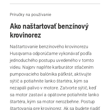
Ako naštartovať benzínový krovinorez
Odporúčané výrobky
Príručky na používanie
Ako naštartovať benzínový
krovinorez
Naštartovanie benzínového krovinorezu
Husqvarna odporúčame vykonávať podľa
jednoduchého postupu uvedeného v tomto
videu. Najprv naplňte karburátor stlačením
pumpovacieho balónika päťkrát, aktivujte
sýtič a potiahnite lanko štartéra, kým sa
nezapáli palivo v motore. Zatvorte sýtič, keď
sa motor zastaví a opätovne potiahnite lanko
štartéra, kým sa motor nerozbehne. Postup
štartovania pre krovinorez. Ak sa budete riadiť