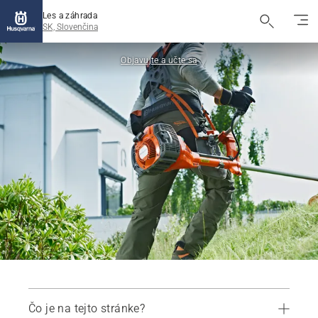
Les a záhrada
SK, Slovenčina
Objavujte a učte sa
Čo je na tejto stránke?