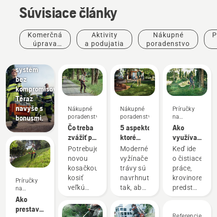
Súvisiace články
Komerčná
Aktivity
Nákupné
P
úprava
a podujatia
poradenstvo
Ponuky
terénu
Akumulátorový
systém
bez
kompromisov.
Teraz
navyše s
Nákupné
Nákupné
Príručky
poradenstvo
poradenstvo
na
bonusmi.
používanie
Čo treba
5 aspektov,
Ako
zvážiť pri
ktoré
využívať
nákupe
treba
váš
Potrebujete
Moderné
Keď ide
krovinorezu
zvážiť pri
krovinorez
novou
vyžínače
o čistiace
kúpe
naplno
kosačkou
trávy sú
práce,
vyžínača
kosiť
navrhnuté
krovinorez
Príručky
trávy
veľkú
tak, aby
predstavuje
na
používanie
plochu,
vyhovovali
najuniverzálne
Ako
vysokú
rôznym
nástroj.
prestaviť
trávu,
pracovným
V tomto
Referencie