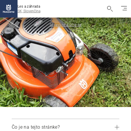
Les a záhrada
SK, Slovenčina
Objavujte a učte sa
Čo je na tejto stránke?