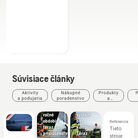
Súvisiace články
Aktivity
Nákupné
Produkty
P
Ponuky
a podujatia
poradenstvo
a
Rider pre
Ponuky
inovácie
po
každé
Akumulátorový
ročné
systém
obdobie
bez
Referencie
teraz s
kompromisov.
Tieto
príslušenstvom
Teraz
stroje