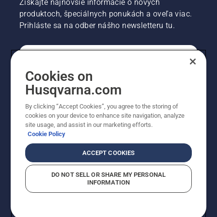
Získajte najnovšie informácie o nových
produktoch, špeciálnych ponukách a oveľa viac.
Prihláste sa na odber nášho newsletteru tu.
REGISTRÁCIA NA ODBER NEWSLETTERU
Cookies on
Husqvarna.com
PROFESIONÁLNE
By clicking “Accept Cookies”, you agree to the storing of
cookies on your device to enhance site navigation, analyze
site usage, and assist in our marketing efforts.
Cookie Policy
ACCEPT COOKIES
DO NOT SELL OR SHARE MY PERSONAL
INFORMATION
© Husqvarna AB (publ). Všetky práva vyhradené.
Zobrazené ceny sú odporúčané predajné ceny s DPH.
Zásady pre súbory cookie
Podmienky používania