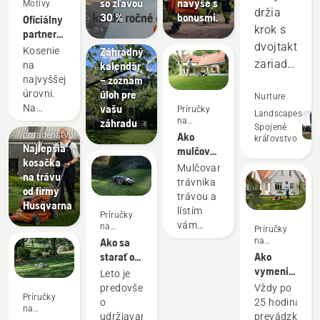
so zľavou
navyše s
Motívy
Príručky
držia
30 %
bonusmi.
Oficiálny
na
krok s
partner
používanie
dvojtaktným
série DP
Záhradný
Kosenie
World
zariadeniam
kalendár
na
Tour
– zoznam
najvyššej
a
v oblasti
úloh pre
úrovni.
dosahujú
Nurture
robotického
vašu
Na
Príručky
lepšie
Landscapes
kosenia
Nákupné
na
záhradu
turnaji aj
Spojené
výsledky
používanie
poradenstvo
Ako
vo vašej
kráľovstvo
Najlepšia
v
mulčovať
záhrade.
kosačka
trávu a
mnohých
Mulčovanie
na trávu
lístie
trávnika
oblastiach.
od firmy
trávou a
Šetria
Husqvarna
lístím
Príručky
nám
vám
na
Príručky
peniaze
používanie
môže
Ako sa
na
a čas a
používanie
ušetriť
starať o
Ako
čas i
zároveň
letný
vymeniť
Leto je
peniaze.
trávnik –
olej v
nám
predovšetkým
Vždy po
Tu sú
Príručky
6
kosačke
o
25 hodinách
pomáhajú
na
naše
najužitočnejších
na trávu
udržiavaní
prevádzky