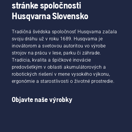
nôtu a
vypúšťania
stránke spoločnosti
najprv si
oleja,
Husqvarna Slovensko
pozrite
oba
naše
zobrazené
najdôležitejšie
v tomto
Tradičná švédska spoločnosť Husqvarna začala
rady na
videu.
udržanie
svoju dráhu už v roku 1689. Husqvarna je
zdravého
inovátorom a svetovou autoritou vo výrobe
a
strojov na prácu v lese, parku či záhrade.
sviežeho
Tradícia, kvalita a špičkové inovácie
trávnika
predovšetkým v oblasti akumulátorových a
počas
celej
robotických riešení v mene vysokého výkonu,
sezóny.
ergonómie a starostlivosti o životné prostredie.
Objavte naše výrobky