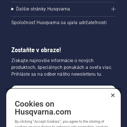
Ďalšie stránky Husqvarna
Spoločnosť Husqvarna sa ujala udržateľnosti
Zostaňte v obraze!
Získajte najnovšie informácie o nových
produktoch, špeciálnych ponukách a oveľa viac.
Prihláste sa na odber nášho newsletteru tu.
REGISTRÁCIA NA ODBER NEWSLETTERU
Cookies on
Husqvarna.com
PROFESIONÁLNE
By clicking “Accept Cookies”, you agree to the storing of
cookies on your device to enhance site navigation, analyze