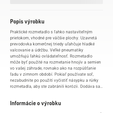
Popis výrobku
Praktické rozmetadlo s ľahko nastaviteľným
prietokom, vhodné pre väčšie plochy. Uzavretá
prevodovka komerčnej triedy uľahčuje hladké
valcovanie a údržbu. Veľké pneumatiky
umožňujú ľahkú ovládateľnosť. Rozmetadlo
môže byť použité na rozmetanie hnojív a semien
vo vašej záhrade, rovnako ako na rozpúšťanie
ľadu v zimnom období. Pokiaľ používate soľ,
nezabudnite po použití vyčistiť násypku a rúrky
rozmetadla, aby ste zabránili korózii. Dodáva sa
vrátane odolného nylonového krytu.
Informácie o výrobku