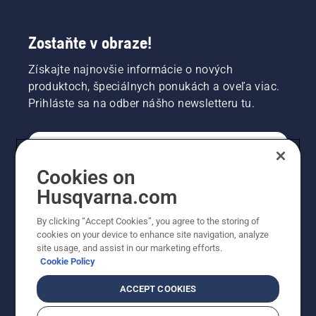
Zostaňte v obraze!
Získajte najnovšie informácie o nových
produktoch, špeciálnych ponukách a oveľa viac.
Prihláste sa na odber nášho newsletteru tu.
REGISTRÁCIA NA ODBER NEWSLETTERU
Cookies on
Husqvarna.com
PROFESIONÁLNE
By clicking “Accept Cookies”, you agree to the storing of
cookies on your device to enhance site navigation, analyze
site usage, and assist in our marketing efforts.
Cookie Policy
ACCEPT COOKIES