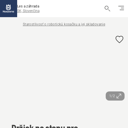
Les a záhrada
SK, Slovenčina
Starostlivosť o robotickú kosačku a jej skladovanie
1/2
Držiak na stenu pre