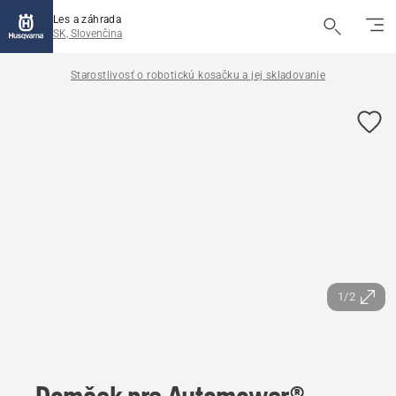
Les a záhrada
SK, Slovenčina
Starostlivosť o robotickú kosačku a jej skladovanie
1/2
Domček pre Automower®