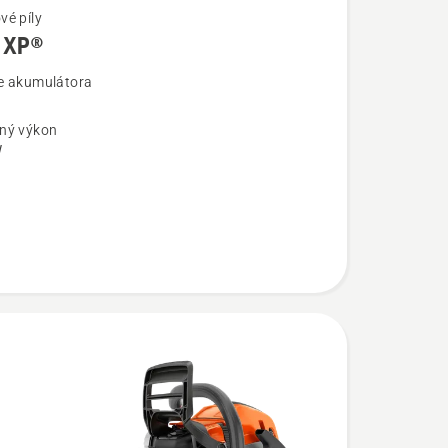
vé píly
 XP®
ostí
e akumulátora
ný výkon
W