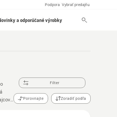
Podpora
Vybrať predajňu
Novinky a odporúčané výrobky
Filter
ho
ná
Porovnajte
Zoradiť podľa
ajcov