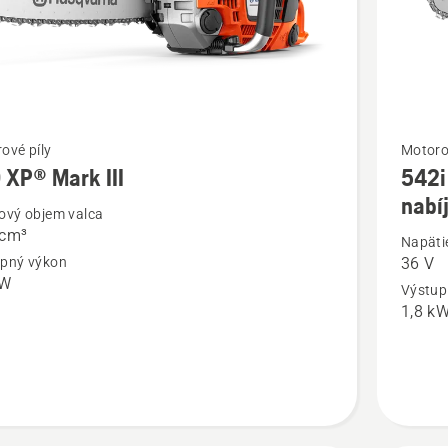
ť
Zobraziť
ové píly
Motoro
 XP® Mark III
542i
viac
nabí
ností
podrobn
ový objem valca
 cm³
o
Napäti
pný výkon
36 V
P®
542i
kW
Výstup
XP®
1,8 k
bez
akumulá
a
nabíjačk