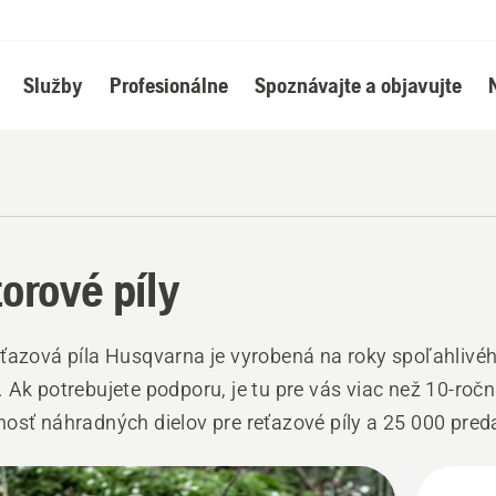
Služby
Profesionálne
Spoznávajte a objavujte
orové píly
ťazová píla Husqvarna je vyrobená na roky spoľahlivé
 Ak potrebujete podporu, je tu pre vás viac než 10-roč
osť náhradných dielov pre reťazové píly a 25 000 pred
om svete
ky