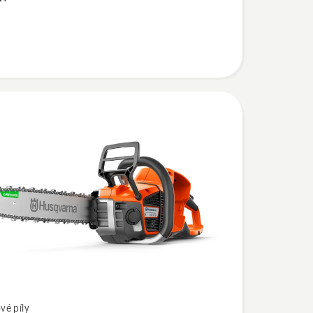
tora
y
vé píly