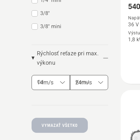
1/4" mini
540
viac
3/8"
podrob
Napät
36 V
o
3/8" mini
Výstu
540i
1,8 
XP®
Rýchlosť reťaze pri max.
výkonu
Od
Komu
VYMAZAŤ VŠETKO