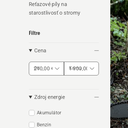
Reťazové píly na
výro
starostlivosť o stromy
Filtre
Cena
Od
Komu
Zdroj energie
Akumulátor
Benzín