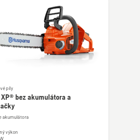
vé píly
 XP® bez akumulátora a
jačky
ostí
e akumulátora
ný výkon
kW