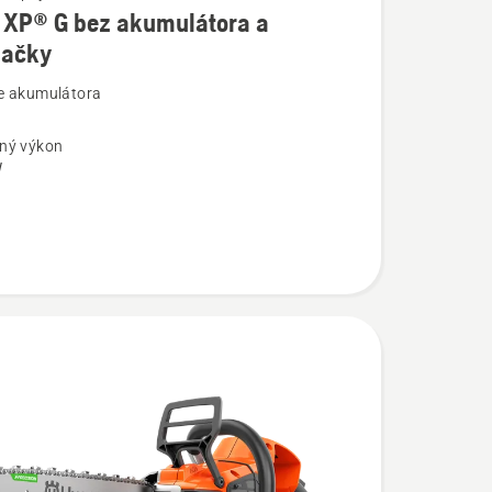
 XP® G bez akumulátora a
jačky
ostí
e akumulátora
ný výkon
W
tora
y