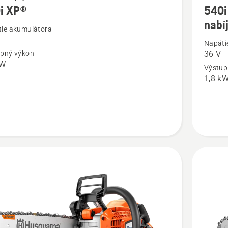
i XP®
540i
viac
nabí
ností
podrobn
ie akumulátora
o
Napäti
pný výkon
36 V
540i
kW
Výstup
XP®
1,8 k
G
bez
akumulá
a
nabíjačk