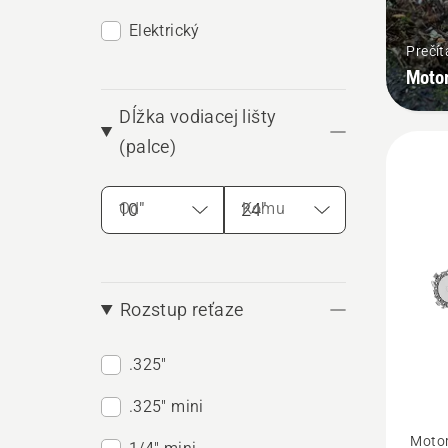
Elektrický
Prečít
Motor
Dĺžka vodiacej lišty
(palce)
Od
Komu
Rozstup reťaze
.325"
.325" mini
Zobrazi
Motor