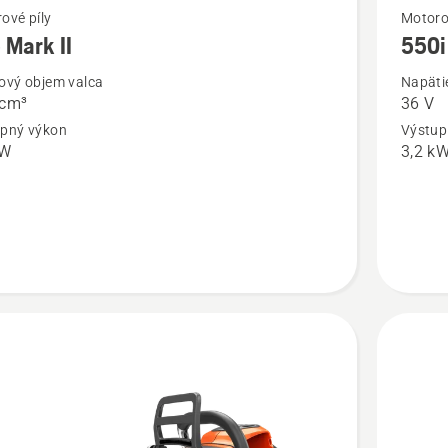
ť
Zobraziť
ové píly
Motoro
 Mark II
550i
viac
ností
podrobn
ový objem valca
Napäti
 cm³
36 V
o
pný výkon
Výstup
550i
kW
3,2 k
XP®