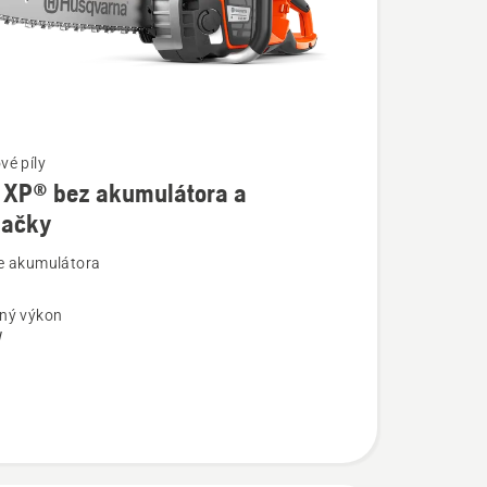
vé píly
 XP® bez akumulátora a
jačky
ostí
e akumulátora
ný výkon
W
tora
y