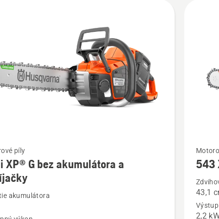
ť
Zobraziť
ové píly
Motoro
i XP® G bez akumulátora a
543
viac
íjačky
ností
podrobn
Zdviho
43,1 
o
ie akumulátora
Výstup
543
2,2 k