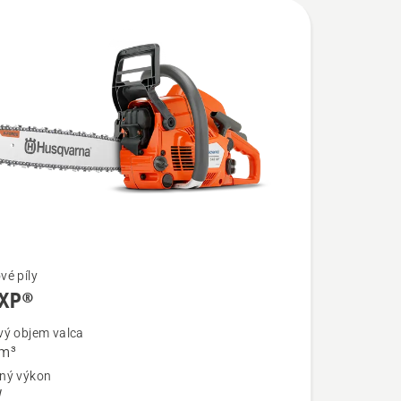
vé píly
 XP®
ostí
vý objem valca
cm³
ný výkon
W