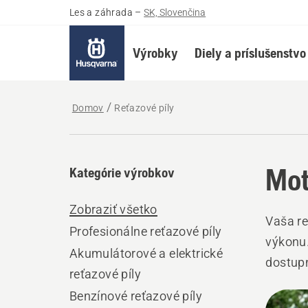
Les a záhrada
–
SK, Slovenčina
Výrobky
Diely a príslušenstvo
Domov
Reťazové píly
Mot
Kategórie výrobkov
Zobraziť všetko
Vaša re
Profesionálne reťazové píly
výkonu.
Akumulátorové a elektrické
dostupn
reťazové píly
po cel
Benzínové reťazové píly
Všet