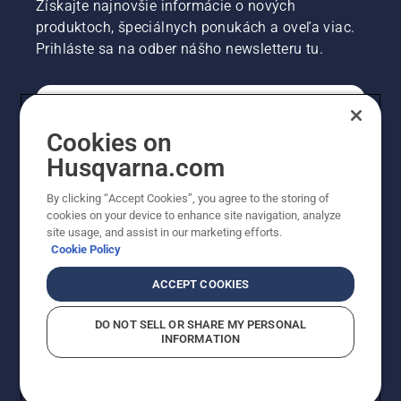
Získajte najnovšie informácie o nových
produktoch, špeciálnych ponukách a oveľa viac.
Prihláste sa na odber nášho newsletteru tu.
REGISTRÁCIA NA ODBER NEWSLETTERU
Cookies on
Husqvarna.com
PROFESIONÁLNE
By clicking “Accept Cookies”, you agree to the storing of
cookies on your device to enhance site navigation, analyze
site usage, and assist in our marketing efforts.
Cookie Policy
ACCEPT COOKIES
DO NOT SELL OR SHARE MY PERSONAL
INFORMATION
© Husqvarna AB (publ). Všetky práva vyhradené.
Zobrazené ceny sú odporúčané predajné ceny s DPH.
Zásady pre súbory cookie
Podmienky používania