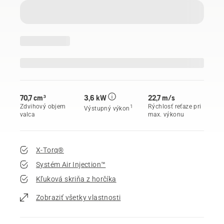
70,7 cm³
3,6 kW
22,7 m/s
Zdvihový objem
Rýchlosť reťaze pri
1
Výstupný výkon
valca
max. výkonu
X-Torq®
Systém Air Injection™
Kľuková skriňa z horčíka
Zobraziť všetky vlastnosti