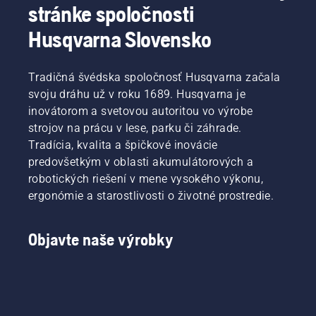
motora
tejto
stránke spoločnosti
píly.
40 cm3,
príručke
a to
sme
Husqvarna Slovensko
Husqvarna
zhrnuli
540 XP®
niekoľko
Mark III
tipov,
Tradičná švédska spoločnosť Husqvarna začala
a
ako
svoju dráhu už v roku 1689. Husqvarna je
Husqvarna
pripraviť
inovátorom a svetovou autoritou vo výrobe
T540
vašu pílu
strojov na prácu v lese, parku či záhrade.
XP®
na
Mark III.
Tradícia, kvalita a špičkové inovácie
špičkový
výkon.
predovšetkým v oblasti akumulátorových a
robotických riešení v mene vysokého výkonu,
ergonómie a starostlivosti o životné prostredie.
Objavte naše výrobky