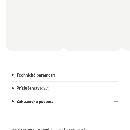
Technické parametre
Príslušenstvo
(
27
)
Zákaznícka podpora
Vyhlásenie o odmietnutí zodpovednosti: