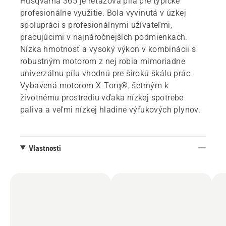
Husqvarna 365 je reťazová píla pre typické
profesionálne využitie. Bola vyvinutá v úzkej
spolupráci s profesionálnymi užívateľmi,
pracujúcimi v najnáročnejších podmienkach.
Nízka hmotnosť a vysoký výkon v kombinácii s
robustným motorom z nej robia mimoriadne
univerzálnu pílu vhodnú pre širokú škálu prác.
Vybavená motorom X-Torq®, šetrným k
životnému prostrediu vďaka nízkej spotrebe
paliva a veľmi nízkej hladine výfukových plynov.
Vlastnosti