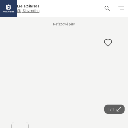
Les a záhrada
SK, Slovenčina
Reťazové píly
1/1