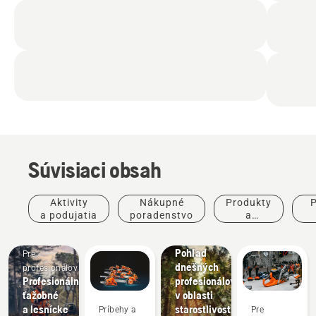
Súvisiaci obsah
Príbehy a
inšpirácie
Aktivity
Nákupné
Produkty
P
Husqvarna
a podujatia
poradenstvo
a
Tree
inovácie
po
Pestovatelia
Talks:
stromov a
Pohľad
Pre
odborníci
dnešných
profesionálov
na
Profesionálne
profesionálov
starostlivosť
ťažobné
v oblasti
o stromy
a lesnícke
starostlivosti
Príbehy a
Pre
Výkonný