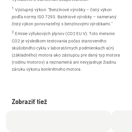
1
Výstupný výkon
:
"Benzínové výrobky – čistý výkon
podľa normy ISO 7293. Batériové výrobky – nameraný
čistý výkon porovnateľný s benzínovými výrobkami."
2
Emisie výfukových plynov (CO2 EU V)
:
Toto meranie
CO2 je výsledkom testovania počas stanoveného
skúšobného cyklu v laboratórnych podmienkach a(n)
(základného) motora ako zástupcu pre daný typ motora
(rodinu motorov) a neznamená ani nevyjadruje žiadnu
záruku výkonu konkrétneho motora.
Zobraziť tiež