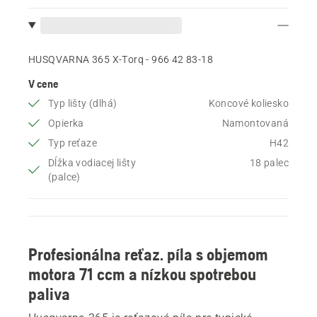
HUSQVARNA 365 X-Torq - 966 42 83‑18
V cene
Typ lišty (dlhá)
Koncové koliesko
Opierka
Namontovaná
Typ reťaze
H42
Dĺžka vodiacej lišty
18 palec
(palce)
Profesionálna reťaz. píla s objemom
motora 71 ccm a nízkou spotrebou
paliva