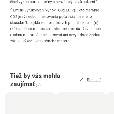
čistý výkon porovnateľný s benzínovými výrobkami."
2
Emisie výfukových plynov (CO2 EU V)
:
Toto meranie
CO2 je výsledkom testovania počas stanoveného
skúšobného cyklu v laboratórnych podmienkach a(n)
(základného) motora ako zástupcu pre daný typ motora
(rodinu motorov) a neznamená ani nevyjadruje žiadnu
záruku výkonu konkrétneho motora.
Tiež by vás mohlo
Rozbaliť
zaujímať
(
7
)