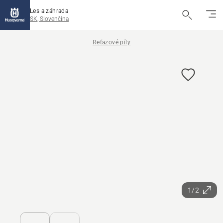
Les a záhrada
SK, Slovenčina
Reťazové píly
1/2