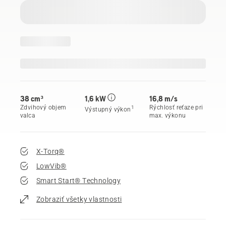
38 cm³
1,6 kW
16,8 m/s
Zdvihový objem
Rýchlosť reťaze pri
1
Výstupný výkon
valca
max. výkonu
X-Torq®
LowVib®
Smart Start® Technology
Zobraziť všetky vlastnosti