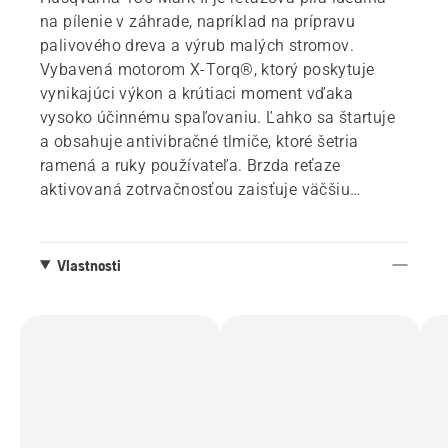
na pílenie v záhrade, napríklad na prípravu
palivového dreva a výrub malých stromov.
Vybavená motorom X-Torq®, ktorý poskytuje
vynikajúci výkon a krútiaci moment vďaka
vysoko účinnému spaľovaniu. Ľahko sa štartuje
a obsahuje antivibračné tlmiče, ktoré šetria
ramená a ruky používateľa. Brzda reťaze
aktivovaná zotrvačnosťou zaisťuje väčšiu
bezpečnosť a ľahké nastavenie reťaze sa
vykonáva pomocou bočného napínača.
Vlastnosti