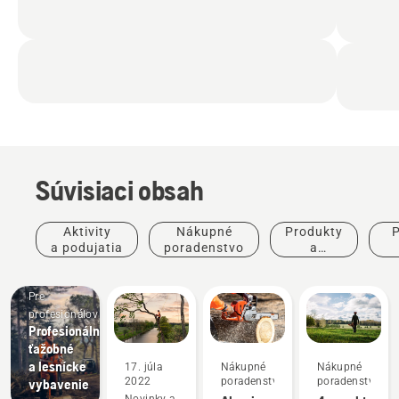
Súvisiaci obsah
Aktivity
Nákupné
Produkty
P
a podujatia
poradenstvo
a
inovácie
po
Pre
profesionálov
Profesionálne
ťažobné
a lesnícke
17. júla
Nákupné
Nákupné
2022
poradenstvo
poradenstvo
vybavenie
Novinky a