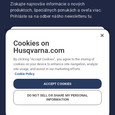
Získajte najnovšie informácie o nových
produktoch, špeciálnych ponukách a oveľa viac.
Prihláste sa na odber nášho newsletteru tu.
REGISTRÁCIA NA ODBER NEWSLETTERU
Cookies on
Husqvarna.com
PROFESIONÁLNE
By clicking “Accept Cookies”, you agree to the storing of
cookies on your device to enhance site navigation, analyze
site usage, and assist in our marketing efforts.
Cookie Policy
ACCEPT COOKIES
DO NOT SELL OR SHARE MY PERSONAL
INFORMATION
© Husqvarna AB (publ). Všetky práva vyhradené.
Zobrazené ceny sú odporúčané predajné ceny s DPH.