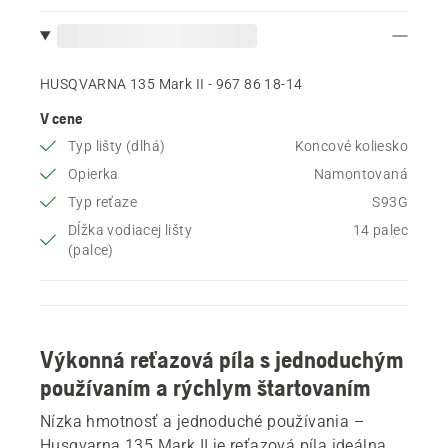
HUSQVARNA 135 Mark II - 967 86 18‑14
V cene
Typ lišty (dlhá)
Koncové koliesko
Opierka
Namontovaná
Typ reťaze
S93G
Dĺžka vodiacej lišty
14 palec
(palce)
Výkonná reťazová píla s jednoduchým
používaním a rýchlym štartovaním
Nízka hmotnosť a jednoduché používania –
Husqvarna 135 Mark II je reťazová píla ideálna