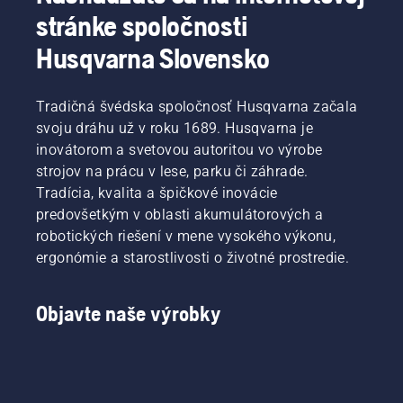
XP®
Mathilda
stránke spoločnosti
Mark III.
Arvidsson
a Jan
Husqvarna Slovensko
Leijon
vám
predstavia
Tradičná švédska spoločnosť Husqvarna začala
niektoré
svoju dráhu už v roku 1689. Husqvarna je
z
inovátorom a svetovou autoritou vo výrobe
hlavných
strojov na prácu v lese, parku či záhrade.
vylepšení.
Tradícia, kvalita a špičkové inovácie
predovšetkým v oblasti akumulátorových a
robotických riešení v mene vysokého výkonu,
ergonómie a starostlivosti o životné prostredie.
Objavte naše výrobky