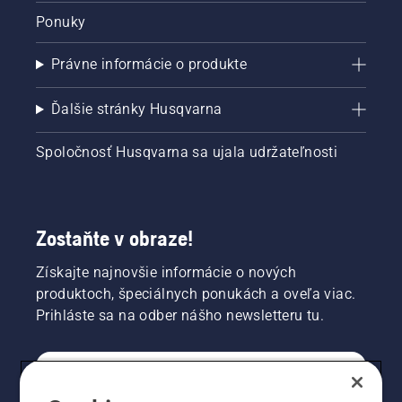
stromu.
Ponuky
Olej na
kmeni
Právne informácie o produkte
signalizuje,
že
mazací
Ďalšie stránky Husqvarna
systém
funguje.
Spoločnosť Husqvarna sa ujala udržateľnosti
Zostaňte v obraze!
Získajte najnovšie informácie o nových
produktoch, špeciálnych ponukách a oveľa viac.
Prihláste sa na odber nášho newsletteru tu.
REGISTRÁCIA NA ODBER NEWSLETTERU