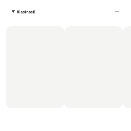
Husqvarna X-PRECISION™ ¼” mini
Vlastnosti