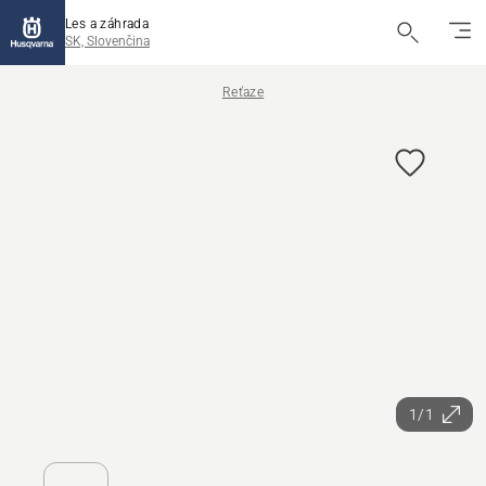
Les a záhrada
SK, Slovenčina
Reťaze
1/1