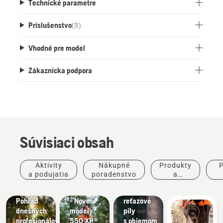
Technické parametre
Príslušenstvo
(
3
)
Vhodné pre model
Zákaznícka podpora
Súvisiaci obsah
Príbehy a
inšpirácie
Aktivity
Nákupné
Produkty
P
Husqvarna
Produkty
Produkty
a podujatia
poradenstvo
a
Tree
a inovácie
a inovácie
inovácie
po
Talks:
#NEWCHAINSAWGENERATION
Nové
Pohľad
- Nové
reťazové
dnešných
modely
píly
Terénne
profesionálov
550 XP®
s objemom