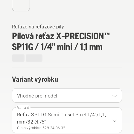
Reťaze na reťazové píly
Pílová reťaz X-PRECISION™
SP11G / 1/4” mini / 1,1 mm
Variant výrobku
Vhodné pre model
Variant
Reťaz SP11G Semi Chisel Pixel 1/4"/1,1,
mm/32 čl./5"
Číslo výrobku: 529 34 06‑32