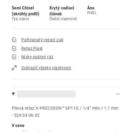
Semi Chisel
Krytý vodiaci
Áno
(okrúhly profil)
článok
PIXEL
Typ zubov
Ďalšie vlastnosti
Polhranatý rezací zub
Reťaz Pixel
Nízky spätný ráz
Zobraziť všetky vlastnosti
Pílová reťaz X-PRECISION™ SP11G / 1/4” mini / 1,1 mm
- 529 34 06‑32
V cene