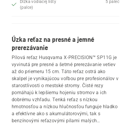
Dĺžka vodiacej lišty
5 palec
(palce)
Úzka reťaz na presné a jemné
prerezávanie
Pílová reťaz Husqvarna X-PRECISION™ SP11G je
vyvinutá pre presné a šetrné prerezávanie vetiev
až do priemeru 15 cm. Táto reťaz ostrá ako
skalpel je vynikajúcou voľbou pre profesionálov v
starostlivosti o mestské stromy. Čisté rezy
pomáhajú k lepšiemu hojeniu stromov a ich
dobrému vzhľadu. Tenká reťaz s nízkou
hmotnosťou a nízkou hlučnosťou funguje hladko
a efektívne ako s akumulátorovými, tak s
benzínovými reťazovými pílami malých
rozmerov. Perfektne sa hodí k vodiacej lište