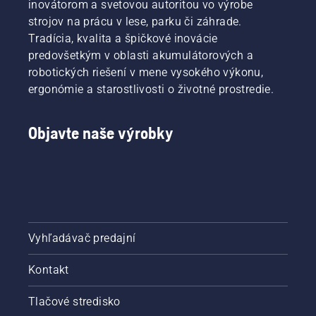
píly
inovátorom a svetovou autoritou vo výrobe
funguje
strojov na prácu v lese, parku či záhrade.
správne.
Tradícia, kvalita a špičkové inovácie
Najprv
predovšetkým v oblasti akumulátorových a
skontrolujte
robotických riešení v mene vysokého výkonu,
hladinu
oleja.
ergonómie a starostlivosti o životné prostredie.
Naštartujte
reťazovú
pílu a
Objavte naše výrobky
skontrolujte,
či je
brzda
reťaze
vypnutá.
Vytáčajte
motor
Vyhľadávač predajní
reťazovej
píly
Kontakt
niekoľko
centimetrov
od
Tlačové stredisko
kmeňa