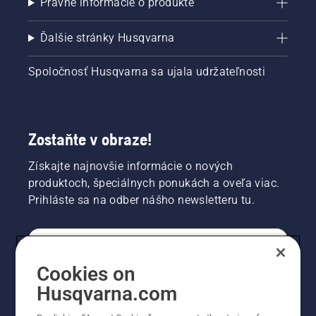
Právne informácie o produkte
signalizuje,
že
mazací
Ďalšie stránky Husqvarna
systém
funguje.
Spoločnosť Husqvarna sa ujala udržateľnosti
Zostaňte v obraze!
Získajte najnovšie informácie o nových
produktoch, špeciálnych ponukách a oveľa viac.
Prihláste sa na odber nášho newsletteru tu.
REGISTRÁCIA NA ODBER NEWSLETTERU
Cookies on
Husqvarna.com
PROFESIONÁLNE