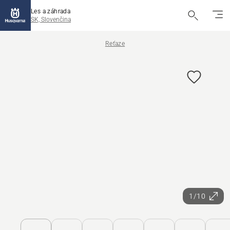
Les a záhrada
SK, Slovenčina
Reťaze
1/10