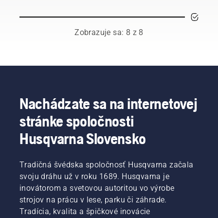
Ale ak sa
Vďaka
pracovné
Husqvarna.
riadite
tomu sa
prostredie
niekoľkými
predlžuje
a navyše
základnými
životnosť
Zobrazuje sa: 8 z 8
budete
odporúčaniam
lišty a
pri práci
podarí
reťaze.
efektívnejší.
sa vám
Postupujte
zbaviť
podľa
všetkých
pokynov
neistôt
v tomto
a plne sa
krátkom
Nachádzate sa na internetovej
sústrediť
videu a
stránke spoločnosti
na úlohu
naučte
pred
sa, ako
Husqvarna Slovensko
vami.
skontrolovať,
či váš
mazací
Tradičná švédska spoločnosť Husqvarna začala
systém
svoju dráhu už v roku 1689. Husqvarna je
reťazovej
píly
inovátorom a svetovou autoritou vo výrobe
funguje
strojov na prácu v lese, parku či záhrade.
správne.
Tradícia, kvalita a špičkové inovácie
Najprv