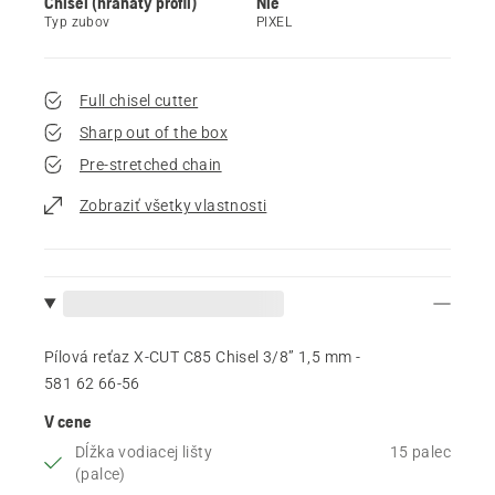
Chisel (hranatý profil)
Nie
Typ zubov
PIXEL
Full chisel cutter
Sharp out of the box
Pre-stretched chain
Zobraziť všetky vlastnosti
Pílová reťaz X-CUT C85 Chisel 3/8” 1,5 mm -
581 62 66‑56
V cene
Dĺžka vodiacej lišty
15 palec
(palce)