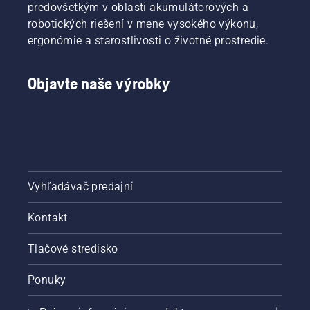
predovšetkým v oblasti akumulátorových a
skontrolujte
robotických riešení v mene vysokého výkonu,
hladinu
oleja.
ergonómie a starostlivosti o životné prostredie.
Naštartujte
reťazovú
pílu a
Objavte naše výrobky
skontrolujte,
či je
brzda
reťaze
vypnutá.
Vytáčajte
motor
Vyhľadávač predajní
reťazovej
píly
Kontakt
niekoľko
centimetrov
od
Tlačové stredisko
kmeňa
stromu.
Ponuky
Olej na
kmeni