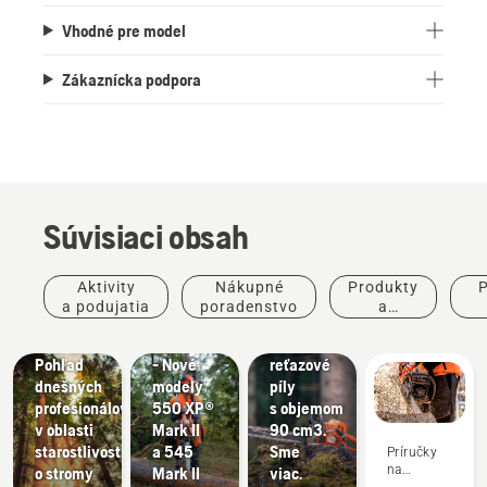
Vhodné pre model
Zákaznícka podpora
Súvisiaci obsah
Príbehy a
inšpirácie
Aktivity
Nákupné
Produkty
P
Husqvarna
Produkty
Produkty
a podujatia
poradenstvo
a
Tree
a inovácie
a inovácie
inovácie
po
Talks:
#NEWCHAINSAWGENERATION
Nové
Pohľad
- Nové
reťazové
dnešných
modely
píly
Terénne
profesionálov
550 XP®
s objemom
úpravy
v oblasti
Mark II
90 cm3.
Nástroje
starostlivosti
a 545
Sme
Príručky
na
na
o stromy
Mark II
viac.
úpravu
používanie