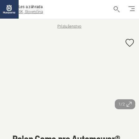
Les a záhrada
SK, Slovenčina
Príslušenstvo
1/2
Polep Camo pre Automower®