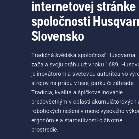
internetovej stránke
spoločnosti Husqvar
Slovensko
Tradičná švédska spoločnosť Husqvarna
začala svoju dráhu už v roku 1689. Husqv
je inovátorom a svetovou autoritou vo výr
strojov na prácu v lese, parku či záhrade.
Tradícia, kvalita a špičkové inovácie
predovšetkým v oblasti akumulátorových 
robotických riešení v mene vysokého výko
ergonómie a starostlivosti o životné
prostredie.