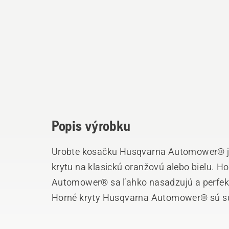
Popis výrobku
Urobte kosačku Husqvarna Automower® j
krytu na klasickú oranžovú alebo bielu. 
Automower® sa ľahko nasadzujú a perfekt
Horné kryty Husqvarna Automower® sú sú
kvalitného príslušenstva Automower®. Vaš
vynikne.