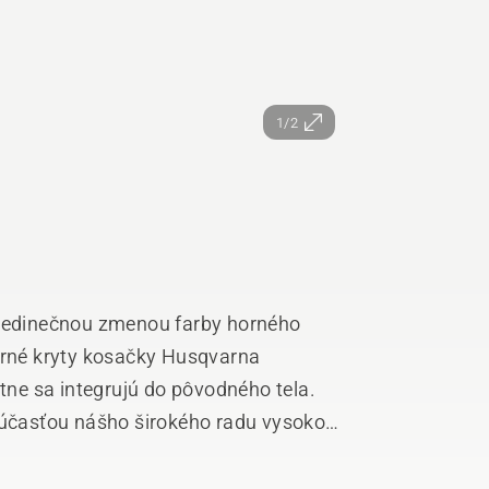
1/2
edinečnou zmenou farby horného
Horné kryty kosačky Husqvarna
ne sa integrujú do pôvodného tela.
časťou nášho širokého radu vysoko
a záhrada teraz nebude to jediné, čo