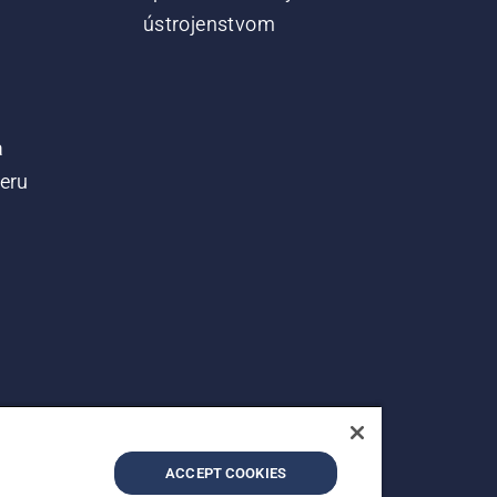
ústrojenstvom
a
teru
ACCEPT COOKIES