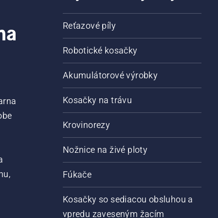
na
Reťazové píly
Robotické kosačky
Akumulátorové výrobky
Kosačky na trávu
arna
obe
Krovinorezy
Nožnice na živé ploty
a
nu,
Fúkače
Kosačky so sediacou obsluhou a
vpredu zaveseným žacím