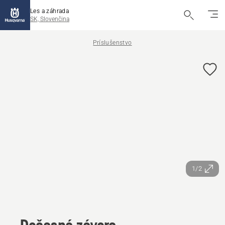
Les a záhrada
SK, Slovenčina
Príslušenstvo
1/2
Dočasná závora