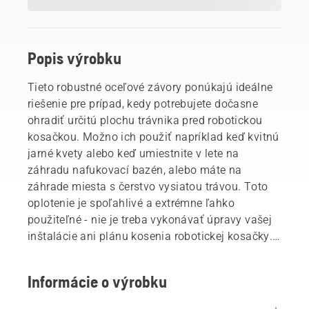
Popis výrobku
Tieto robustné oceľové závory ponúkajú ideálne
riešenie pre prípad, kedy potrebujete dočasne
ohradiť určitú plochu trávnika pred robotickou
kosačkou. Možno ich použiť napríklad keď kvitnú
jarné kvety alebo keď umiestnite v lete na
záhradu nafukovací bazén, alebo máte na
záhrade miesta s čerstvo vysiatou trávou. Toto
oplotenie je spoľahlivé a extrémne ľahko
použiteľné - nie je treba vykonávať úpravy vašej
inštalácie ani plánu kosenia robotickej kosačky.
Informácie o výrobku
Dočasná závora je súčasťou našej širokej ponuky
vysoko kvalitného príslušenstva Automower®.