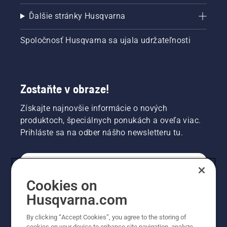
Ďalšie stránky Husqvarna
Spoločnosť Husqvarna sa ujala udržateľnosti
Zostaňte v obraze!
Získajte najnovšie informácie o nových
produktoch, špeciálnych ponukách a oveľa viac.
Prihláste sa na odber nášho newsletteru tu.
REGISTRÁCIA NA ODBER NEWSLETTERU
Cookies on
Husqvarna.com
PROFESIONÁLNE
By clicking “Accept Cookies”, you agree to the storing of
cookies on your device to enhance site navigation, analyze