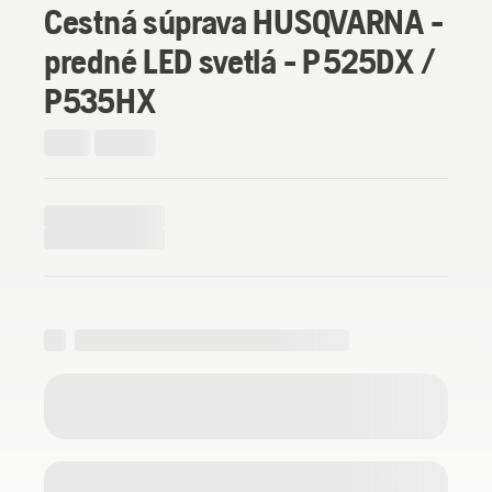
Cestná súprava HUSQVARNA -
predné LED svetlá - P 525DX /
P535HX