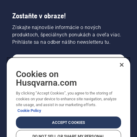
Zostaňte v obraze!
Získajte najnovšie informácie o nových
produktoch, špeciálnych ponukách a oveľa viac.
Prihláste sa na odber nášho newsletteru tu.
REGISTRÁCIA NA ODBER NEWSLETTERU
Cookies on
Husqvarna.com
PROFESIONÁLNE
By clicking “Accept Cookies”, you agree to the storing of
cookies on your device to enhance site navigation, analyze
site usage, and assist in our marketing efforts.
Cookie Policy
ACCEPT COOKIES
DO NOT SELL OR SHARE MY PERSONAL