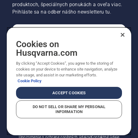
produktoch, špeciálnych ponukách a oveľa viac.
Prihláste sa na odber nášho newsletteru tu.
REGISTRÁCIA NA ODBER NEWSLETTERU
Cookies on
Husqvarna.com
PROFESIONÁLNE
By clicking “Accept Cookies”, you agree to the storing of
cookies on your device to enhance site navigation, analyze
site usage, and assist in our marketing efforts.
Cookie Policy
ACCEPT COOKIES
DO NOT SELL OR SHARE MY PERSONAL
INFORMATION
© Husqvarna AB (publ). Všetky práva vyhradené.
Zobrazené ceny sú odporúčané predajné ceny s DPH.
Zásady pre súbory cookie
Podmienky používania
Upozornenie o ochrane osobných údajov
Kontaktné údaje