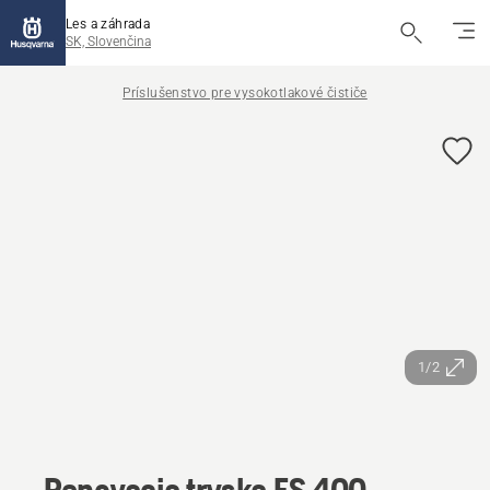
Les a záhrada
SK, Slovenčina
Príslušenstvo pre vysokotlakové čističe
1/2
Penovacia tryska FS 400