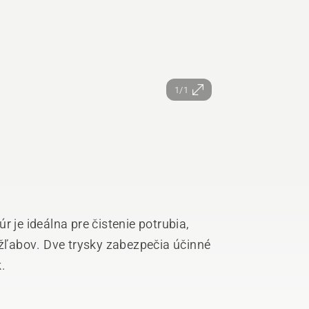
1/1
r je ideálna pre čistenie potrubia,
ľabov. Dve trysky zabezpečia účinné
.