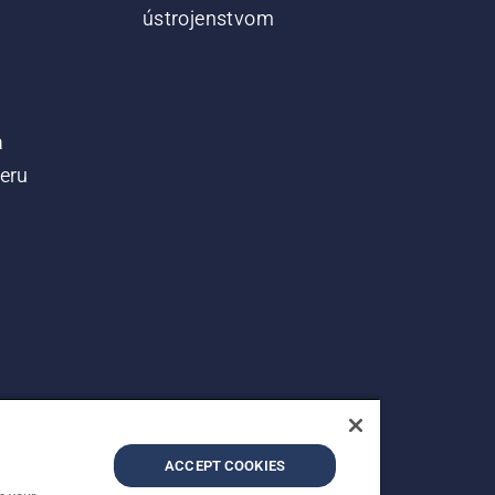
ústrojenstvom
a
teru
ACCEPT COOKIES