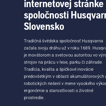
internetovej stránke
spoločnosti Husqvar
Slovensko
Tradičná švédska spoločnosť Husqvarna
začala svoju dráhu už v roku 1689. Husqv
je inovátorom a svetovou autoritou vo výr
strojov na prácu v lese, parku či záhrade.
Tradícia, kvalita a špičkové inovácie
predovšetkým v oblasti akumulátorových 
robotických riešení v mene vysokého výko
ergonómie a starostlivosti o životné
prostredie.