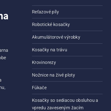
na
Reťazové píly
Robotické kosačky
Akumulátorové výrobky
Kosačky na trávu
arna
obe
Krovinorezy
Nožnice na živé ploty
a
nu,
Fúkače
Kosačky so sediacou obsluhou a
vpredu zaveseným žacím