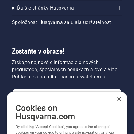
Ďalšie stránky Husqvarna
Spoločnosť Husqvarna sa ujala udržateľnosti
Zostaňte v obraze!
Získajte najnovšie informácie o nových
produktoch, špeciálnych ponukách a oveľa viac.
Prihláste sa na odber nášho newsletteru tu.
REGISTRÁCIA NA ODBER NEWSLETTERU
Cookies on
Husqvarna.com
PROFESIONÁLNE
By clicking “Accept Cookies”, you agree to the storing of
cookies on your device to enhance site navigation, analyze