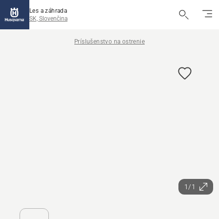
Les a záhrada
SK, Slovenčina
Príslušenstvo na ostrenie
1/1