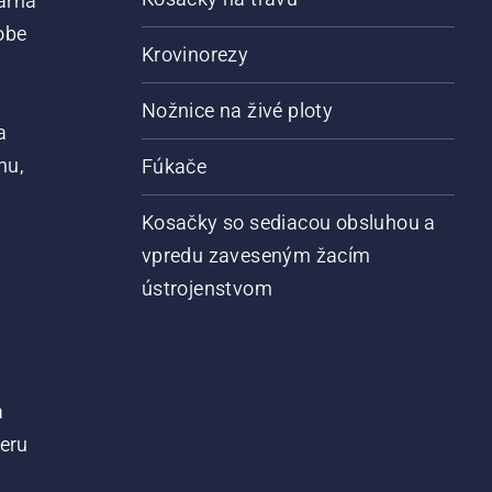
arna
obe
Krovinorezy
Nožnice na živé ploty
a
nu,
Fúkače
Kosačky so sediacou obsluhou a
vpredu zaveseným žacím
ústrojenstvom
a
teru