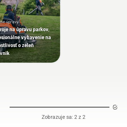
nne úpravy
roje na úpravu parkov,
esionálne vybavenie na
ostlivosť o zeleň
ávnik
Zobrazuje sa: 2 z 2