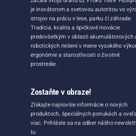
začala svoju dráhu už v roku 1689. Husqv
je inovátorom a svetovou autoritou vo výr
strojov na prácu v lese, parku či záhrade.
Tradícia, kvalita a špičkové inovácie
predovšetkým v oblasti akumulátorových 
robotických riešení v mene vysokého výko
ergonómie a starostlivosti o životné
prostredie.
Zostaňte v obraze!
Získajte najnovšie informácie o nových
produktoch, špeciálnych ponukách a oveľ
viac. Prihláste sa na odber nášho newslet
tu.