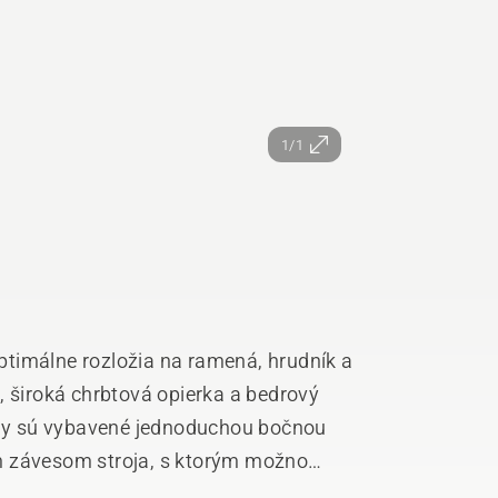
1/1
timálne rozložia na ramená, hrudník a
, široká chrbtová opierka a bedrový
ruhy sú vybavené jednoduchou bočnou
m závesom stroja, s ktorým možno
 znižuje záťaž chrbta obsluhy stroja.