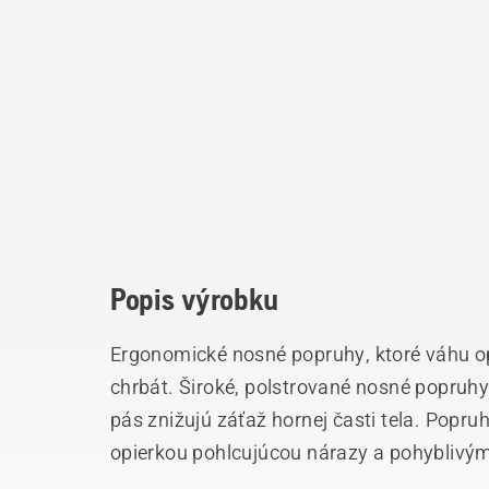
Popis výrobku
Ergonomické nosné popruhy, ktoré váhu op
chrbát. Široké, polstrované nosné popruhy
pás znižujú záťaž hornej časti tela. Pop
opierkou pohlcujúcou nárazy a pohyblivý
manévrovať pri minimálnom pohybe tela, čo