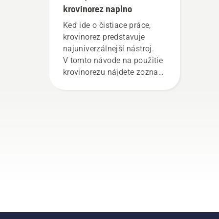
krovinorez naplno
Keď ide o čistiace práce,
krovinorez predstavuje
najuniverzálnejší nástroj.
V tomto návode na použitie
krovinorezu nájdete zoznam
rád, ako bezpečne
a efektívne pracovať
s vaším krovinorezom
Husqvarna.