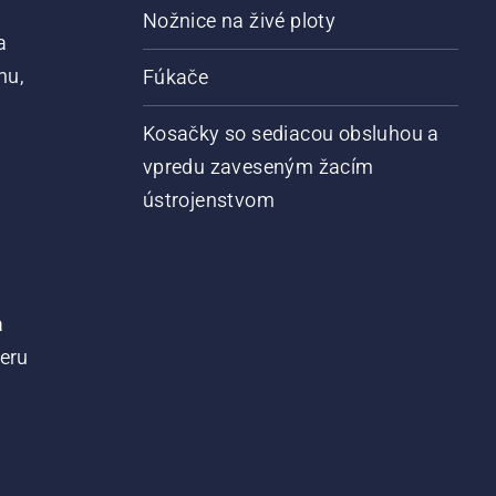
Nožnice na živé ploty
a
nu,
Fúkače
Kosačky so sediacou obsluhou a
vpredu zaveseným žacím
ústrojenstvom
a
teru