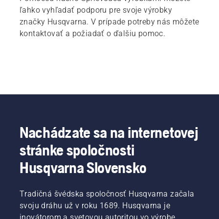
ľahko vyhľadať podporu pre svoje výrobky
značky Husqvarna. V prípade potreby nás môžete
kontaktovať a požiadať o ďalšiu pomoc.
Nachádzate sa na internetovej
stránke spoločnosti
Husqvarna Slovensko
Tradičná švédska spoločnosť Husqvarna začala
svoju dráhu už v roku 1689. Husqvarna je
inovátorom a svetovou autoritou vo výrobe