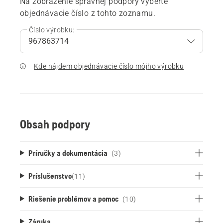
Na zobrazenie správnej podpory vyberte
objednávacie číslo z tohto zoznamu.
Číslo výrobku:
Kde nájdem objednávacie číslo môjho výrobku
Obsah podpory
Príručky a dokumentácia
(3)
Príslušenstvo
(
11
)
Riešenie problémov a pomoc
(10)
Záruka