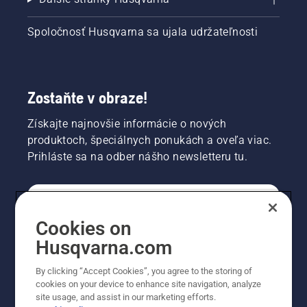
Spoločnosť Husqvarna sa ujala udržateľnosti
Zostaňte v obraze!
Získajte najnovšie informácie o nových
produktoch, špeciálnych ponukách a oveľa viac.
Prihláste sa na odber nášho newsletteru tu.
REGISTRÁCIA NA ODBER NEWSLETTERU
Cookies on
Husqvarna.com
PROFESIONÁLNE
By clicking “Accept Cookies”, you agree to the storing of
cookies on your device to enhance site navigation, analyze
site usage, and assist in our marketing efforts.