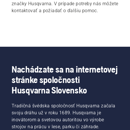
značky Husqvarna. V prípade potreby nás môžete
kontaktovať a požiadať o ďalšiu pomoc.
Nachádzate sa na internetovej
stránke spoločnosti
Husqvarna Slovensko
Tradičná švédska spoločnosť Husqvarna začala
svoju dráhu už v roku 1689. Husqvarna je
inovátorom a svetovou autoritou vo výrobe
strojov na prácu v lese, parku či záhrade.